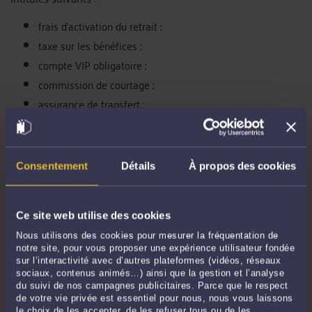
frais d’activation du retrait ;
taxe sur les bénéfices ;
compte VIP obligatoire ;
commission de courtage ;
assurance de transfert ;
garantie de conformité ;
dépôt de liquidité ;
validation anti-blanchiment ;
Consentement
Détails
À propos des cookies
frais internationaux ;
certification du portefeuille ;
Ce site web utilise des cookies
conversion monétaire ;
Nous utilisons des cookies pour mesurer la fréquentation de
déblocage administratif.
notre site, pour vous proposer une expérience utilisateur fondée
sur l’interactivité avec d’autres plateformes (vidéos, réseaux
Le prétendu conseiller peut affirmer que ces frais sont
sociaux, contenus animés…) ainsi que la gestion et l’analyse
obligatoires et que le paiement sera immédiatement
du suivi de nos campagnes publicitaires. Parce que le respect
remboursé avec le capital.
de votre vie privée est essentiel pour nous, nous vous laissons
le choix de les accepter, de les refuser tous ou de les