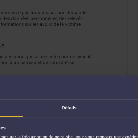
e commence pas toujours par une demande
ir des données personnelles, des relevés
formations sur les avoirs de la victime.
 ?
. Une personne qui se présente comme avocat
iption à un barreau et de son adresse
t notamment permettre d’identifier clairement :
Détails
ies
mesurer la fréquentation de notre site, pour vous proposer une expérien