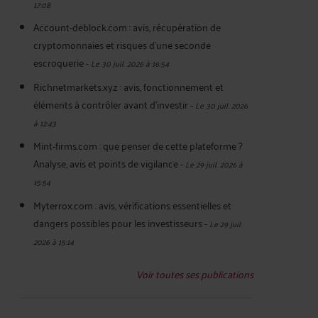
17:08
Account-deblock.com : avis, récupération de
cryptomonnaies et risques d'une seconde
escroquerie
-
Le 30 juil. 2026 à 16:54
Richnetmarkets.xyz : avis, fonctionnement et
éléments à contrôler avant d’investir
-
Le 30 juil. 2026
à 12:43
Mint-firms.com : que penser de cette plateforme ?
Analyse, avis et points de vigilance
-
Le 29 juil. 2026 à
15:54
Myterrox.com : avis, vérifications essentielles et
dangers possibles pour les investisseurs
-
Le 29 juil.
2026 à 15:14
Voir toutes ses publications