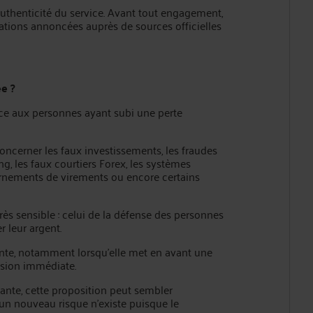
’authenticité du service. Avant tout engagement,
mations annoncées auprès de sources officielles
ée ?
ce aux personnes ayant subi une perte
cerner les faux investissements, les fraudes
g, les faux courtiers Forex, les systèmes
urnements de virements ou encore certains
très sensible : celui de la défense des personnes
 leur argent.
ante, notamment lorsqu’elle met en avant une
ision immédiate.
ante, cette proposition peut sembler
un nouveau risque n’existe puisque le