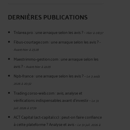
DERNIÈRES PUBLICATIONS
Tnlarea.pro : une arnaque selon les avis ?
-
Hier à 08:37
Fibus-courtage.com : une arnaque selon les avis ?
-
Avant-hier à 23:28
Maestrimmo-gestion.com : une arnaque selon les
avis ?
-
Avant-hier à 22:29
Npb-france : une arnaque selon les avis ?
-
Le 3 août
2026 à 20:32
Trading.corso-web.com : avis, analyse et
vérifications indispensables avant d'investir
-
Le 31
juil. 2026 à 17:39
ACT Capital (act-capital.cc) : peut-on faire confiance
à cette plateforme ? Analyse et avis
-
Le 31 juil. 2026 à