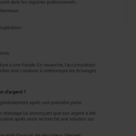
urant dans les registres professionnels ;
barreaux ;
cupération ;
ires.
ure à une fraude. En revanche, l’accumulation
ifier doit conduire à interrompre les échanges.
n d’argent ?
 généralement après une première perte.
 un message lui annonçant que son argent a été
cialisé après avoir recherché une solution sur
qualité d’avocat, de régulateur, d’expert