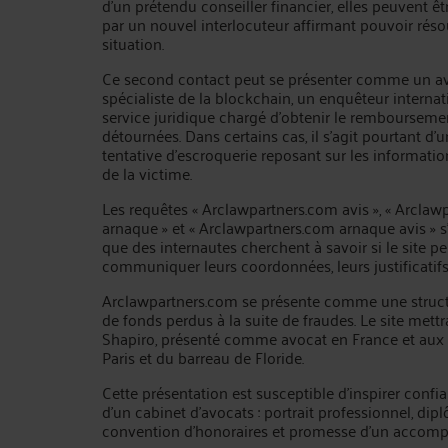
d’un prétendu conseiller financier, elles peuvent ê
par un nouvel interlocuteur affirmant pouvoir réso
situation.
Ce second contact peut se présenter comme un av
spécialiste de la blockchain, un enquêteur interna
service juridique chargé d’obtenir le rembourse
détournées. Dans certains cas, il s’agit pourtant d’
tentative d’escroquerie reposant sur les informations
de la victime.
Les requêtes « Arclawpartners.com avis », « Arclaw
arnaque » et « Arclawpartners.com arnaque avis » s
que des internautes cherchent à savoir si le site p
communiquer leurs coordonnées, leurs justificatifs
Arclawpartners.com se présente comme une structu
de fonds perdus à la suite de fraudes. Le site met
Shapiro, présenté comme avocat en France et aux
Paris et du barreau de Floride.
Cette présentation est susceptible d’inspirer confi
d’un cabinet d’avocats : portrait professionnel, dipl
convention d’honoraires et promesse d’un accom