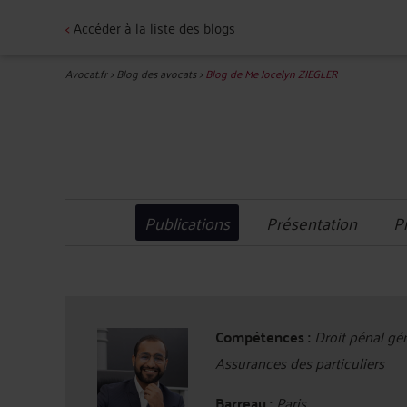
<
Accéder à la liste des blogs
Avocat.fr
>
Blog des avocats
>
Blog de Me Jocelyn ZIEGLER
Publications
Présentation
P
Compétences :
Droit pénal géné
Assurances des particuliers
Barreau :
Paris