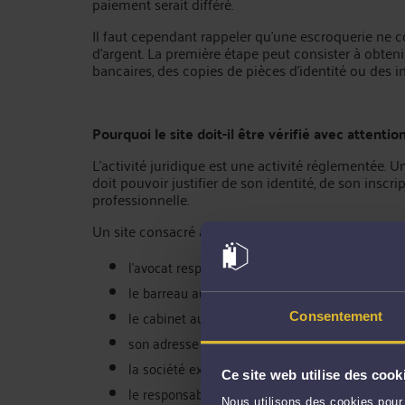
paiement serait différé.
Il faut cependant rappeler qu’une escroquerie n
d’argent. La première étape peut consister à obten
bancaires, des copies de pièces d’identité ou des in
Pourquoi le site doit-il être vérifié avec attention
L’activité juridique est une activité réglementée
doit pouvoir justifier de son identité, de son inscr
professionnelle.
Un site consacré à la récupération de fonds devrai
l’avocat responsable du dossier ;
le barreau auquel il appartient ;
le cabinet au sein duquel il exerce ;
Consentement
son adresse professionnelle ;
la société exploitant le domaine ;
Ce site web utilise des cook
le responsable de la publication ;
Nous utilisons des cookies pour 