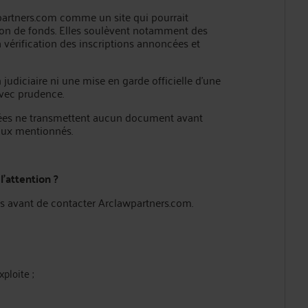
partners.com comme un site qui pourrait
ion de fonds. Elles soulèvent notamment des
a vérification des inscriptions annoncées et
udiciaire ni une mise en garde officielle d’une
avec prudence.
ssées ne transmettent aucun document avant
eaux mentionnés.
l’attention ?
ées avant de contacter Arclawpartners.com.
xploite ;