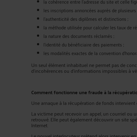
la cohérence entre l’adresse du site et celle fig
les inscriptions annoncées auprès de plusieurs 
l’authenticité des diplômes et distinctions ;
la méthode utilisée pour calculer les taux de ré
la nature des documents réclamés ;
l’identité du bénéficiaire des paiements ;
les modalités exactes de la convention d’honora
Un seul élément inhabituel ne permet pas de concl
d’incohérences ou d’informations impossibles à vér
Comment fonctionne une fraude à la récupératio
Une arnaque à la récupération de fonds intervient
La victime peut recevoir un appel, un courriel ou
retrouvé. Elle peut également découvrir un site spé
Internet.
Le nouvel interlocuteur prétend alors intervenir en 