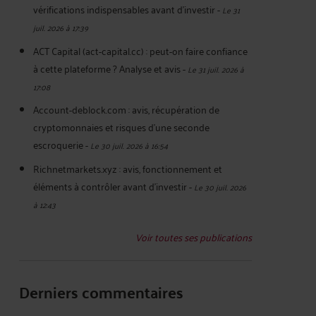
vérifications indispensables avant d'investir
-
Le 31
juil. 2026 à 17:39
ACT Capital (act-capital.cc) : peut-on faire confiance
à cette plateforme ? Analyse et avis
-
Le 31 juil. 2026 à
17:08
Account-deblock.com : avis, récupération de
cryptomonnaies et risques d'une seconde
escroquerie
-
Le 30 juil. 2026 à 16:54
Richnetmarkets.xyz : avis, fonctionnement et
éléments à contrôler avant d’investir
-
Le 30 juil. 2026
à 12:43
Voir toutes ses publications
Derniers commentaires