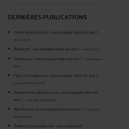
DERNIÈRES PUBLICATIONS
Credit-financea.com : une arnaque selon les avis ?
-
Hier à 23:28
Ifiied.com : une arnaque selon les avis ?
-
Hier à 23:25
Tnlarea.pro : une arnaque selon les avis ?
-
Avant-hier à
08:37
Fibus-courtage.com : une arnaque selon les avis ?
-
Le 5 août 2026 à 23:28
Maestrimmo-gestion.com : une arnaque selon les
avis ?
-
Le 5 août 2026 à 22:29
Npb-france : une arnaque selon les avis ?
-
Le 3 août
2026 à 20:32
Trading.corso-web.com : avis, analyse et