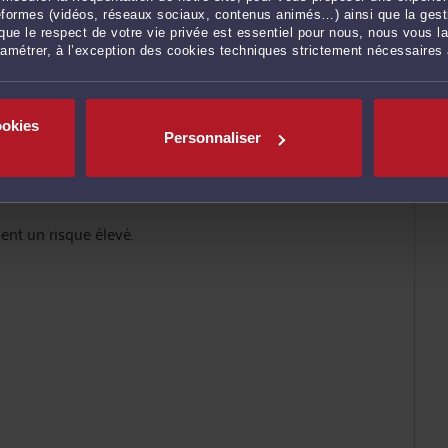
ateformes (vidéos, réseaux sociaux, contenus animés…) ainsi que la gesti
ue le respect de votre vie privée est essentiel pour nous, nous vous la
ramétrer, à l’exception des cookies techniques strictement nécessaires
pendant ;
ookies
Personnaliser
ent un risque élevé.