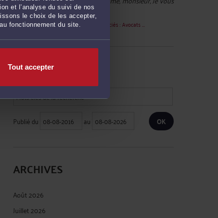
Christian 11250 :
« Bonjour madame, monsieur, Je vous
on et l’analyse du suivi de nos
contacte car j'ai été ... »
issons le choix de les accepter,
Le 21 juil. 2026 à 16:28
sur
Ziegler & Associés : Avocats ...
 au fonctionnement du site.
RECHERCHE
Tout accepter
Publié du
au
ARCHIVES
Août 2026
Juillet 2026