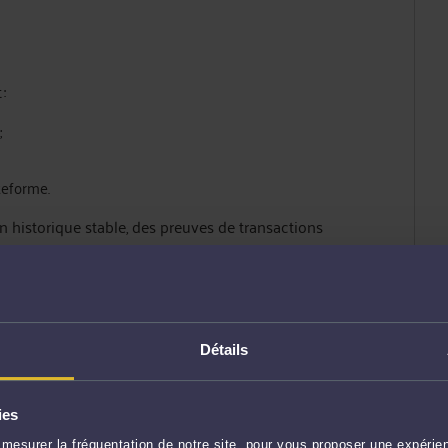
:
;
teforme.
 historique stable, des preuves de transactions
:
Détails
ies
mesurer la fréquentation de notre site, pour vous proposer une expérien