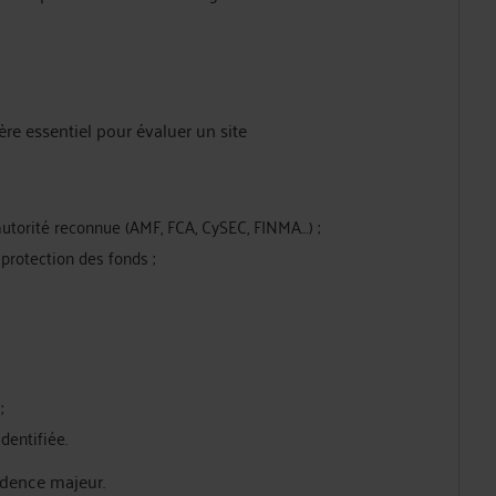
ère essentiel pour évaluer un site
 autorité reconnue (AMF, FCA, CySEC, FINMA…) ;
protection des fonds ;
;
dentifiée.
udence majeur.