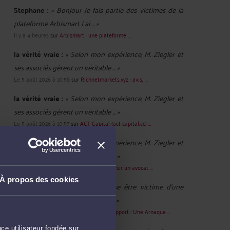
Stephane :
« Bonjour Je fais partie des victimes de la
plateforme Arbismart J ai ... »
Il y a 4 heures
sur
Arbismart : une plateforme ...
la vérité vraie :
« Selon mon expérience, M. Ziegler et
ses associés gèrent un véritable ... »
Le 5 août 2026 à 10:58
sur
Richnetmarkets.xyz : avis, ...
la vérité vraie :
« Selon mon expérience, M. Ziegler et
ses associés gèrent un véritable ... »
Le 5 août 2026 à 10:57
sur
ACT Capital (act-capital.cc) ...
la vérité vraie :
« Selon mon expérience, M. Ziegler et
ses associés gèrent un véritable ... »
Le 5 août 2026 à 10:46
sur
Comment choisir un avocat ...
À propos des cookies
SARRAZIN :
« Bonjour Je pense être victime d'une
arnaque. On me réclame 5 000 ... »
Le 3 août 2026 à 17:12
sur
TrustWallet Support : Une Arnaque ...
ce utilisateur fondée sur