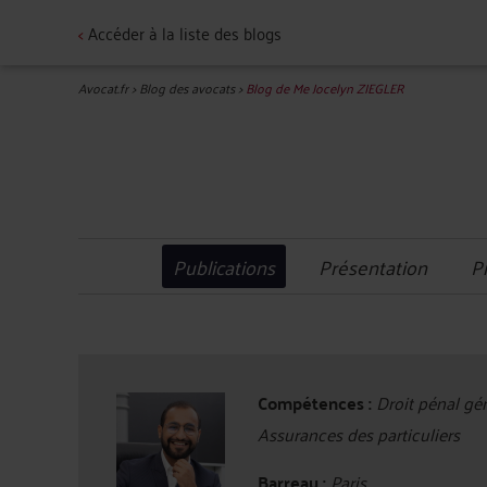
<
Accéder à la liste des blogs
Avocat.fr
>
Blog des avocats
>
Blog de Me Jocelyn ZIEGLER
Publications
Présentation
P
Compétences :
Droit pénal géné
Assurances des particuliers
Barreau :
Paris