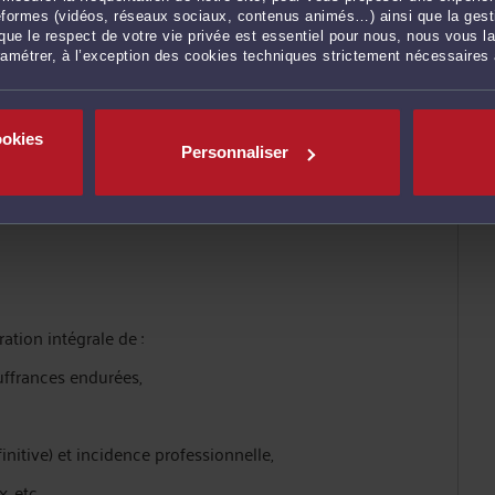
ateformes (vidéos, réseaux sociaux, contenus animés…) ainsi que la gesti
ue le respect de votre vie privée est essentiel pour nous, nous vous la
ramétrer, à l’exception des cookies techniques strictement nécessaires
pas exclusive).
ookies
Personnaliser
ation intégrale de :
ouffrances endurées,
initive) et incidence professionnelle,
x, etc…