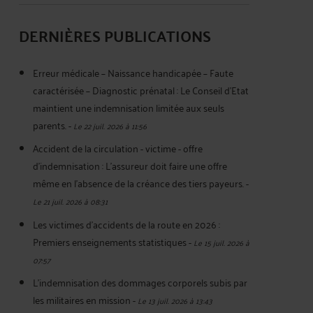
DERNIÈRES PUBLICATIONS
Erreur médicale – Naissance handicapée – Faute
caractérisée – Diagnostic prénatal : Le Conseil d'Etat
maintient une indemnisation limitée aux seuls
parents.
-
Le 22 juil. 2026 à 11:56
Accident de la circulation - victime - offre
d'indemnisation : L'assureur doit faire une offre
même en l'absence de la créance des tiers payeurs.
-
Le 21 juil. 2026 à 08:31
Les victimes d’accidents de la route en 2026 :
Premiers enseignements statistiques
-
Le 15 juil. 2026 à
07:57
L’indemnisation des dommages corporels subis par
les militaires en mission
-
Le 13 juil. 2026 à 13:43