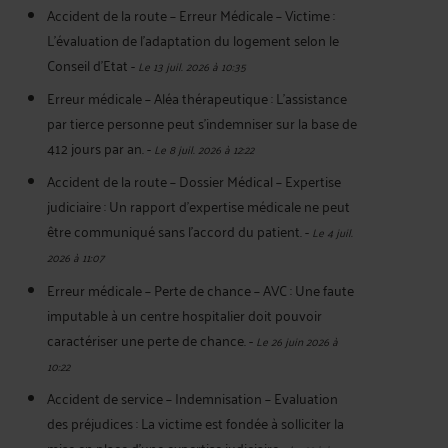
Accident de la route – Erreur Médicale – Victime :
L’évaluation de l’adaptation du logement selon le
Conseil d’Etat
-
Le 13 juil. 2026 à 10:35
Erreur médicale – Aléa thérapeutique : L’assistance
par tierce personne peut s’indemniser sur la base de
412 jours par an.
-
Le 8 juil. 2026 à 12:22
Accident de la route – Dossier Médical – Expertise
judiciaire : Un rapport d'expertise médicale ne peut
être communiqué sans l'accord du patient.
-
Le 4 juil.
2026 à 11:07
Erreur médicale – Perte de chance – AVC : Une faute
imputable à un centre hospitalier doit pouvoir
caractériser une perte de chance.
-
Le 26 juin 2026 à
10:22
Accident de service – Indemnisation – Evaluation
des préjudices : La victime est fondée à solliciter la
mise en place d’une expertise judiciaire
-