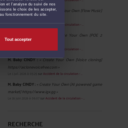
on et l’analyse du suivi de nos
M. Baby CINDY :
« Great! Create Your Own [Flow Music]
issons le choix de les accepter,
 au fonctionnement du site.
https://flowmusic.co »
Le 12 juil. 2026 à 04:14
sur
Accident de la circulation - ...
M. Baby CINDY :
« Great! Create Your Own [POE 2
Tout accepter
Builds] https://poe2builds.ai »
Le 8 juil. 2026 à 09:24
sur
Accident de la circulation - ...
M. Baby CINDY :
« Create Your Own [Voice cloning]
https://aiclonevoicefree.com »
Le 1 juil. 2026 à 05:25
sur
Accident de la circulation - ...
M. Baby CINDY :
« Create Your Own [AI powered game
market] https://www.igx.gg »
Le 16 juin 2026 à 06:07
sur
Accident de la circulation - ...
RECHERCHE