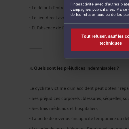
l’interactivité avec d’autres pl
• Le défaut d’entretien normal,
campagnes publicitaires. Parce q
de les refuser tous ou de les pa
• Le lien direct avec la chute,
• Et l’absence de faute du cycliste (ou qu’elle n’est 
Tout refuser, sauf les c
techniques
⸻
4. Quels sont les préjudices indemnisables ?
Le cycliste victime d’un accident peut obtenir répar
• Ses préjudices corporels : blessures, séquelles, s
• Ses frais médicaux et hospitaliers,
• La perte de revenus (incapacité temporaire ou déf
• Les préjudices esthétiques, d’agrément, ou morau