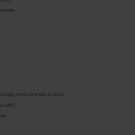
emnisés.
stat, certificat médical initial,
ou GAV),
rel.