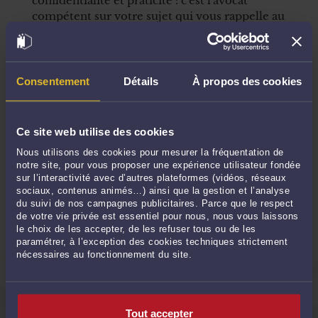
confidentialité et praticité : c'est l'avocat
compétent sur votre sujet qui vous rappelle au
moment souhaité.
Comment ça marche ?
Consentement
Détails
À propos des cookies
1
Choisissez votre avocat
Ce site web utilise des cookies
2
Faites une demande de rappel
Nous utilisons des cookies pour mesurer la fréquentation de
notre site, pour vous proposer une expérience utilisateur fondée
sur l’interactivité avec d’autres plateformes (vidéos, réseaux
3
sociaux, contenus animés…) ainsi que la gestion et l’analyse
Votre avocat vous contacte
du suivi de nos campagnes publicitaires. Parce que le respect
de votre vie privée est essentiel pour nous, nous vous laissons
le choix de les accepter, de les refuser tous ou de les
paramétrer, à l’exception des cookies techniques strictement
nécessaires au fonctionnement du site.
QUESTIONS FRÉQUEMMENT POSÉES
Tout accepter