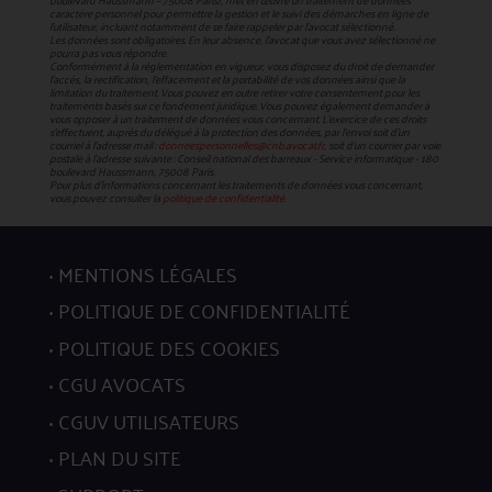
caractère personnel pour permettre la gestion et le suivi des démarches en ligne de
l'utilisateur, incluant notamment de se faire rappeler par l'avocat sélectionné.
Les données sont obligatoires. En leur absence, l'avocat que vous avez sélectionné ne
pourra pas vous répondre.
Conformément à la réglementation en vigueur, vous disposez du droit de demander
l'accès, la rectification, l’effacement et la portabilité de vos données ainsi que la
limitation du traitement. Vous pouvez en outre retirer votre consentement pour les
traitements basés sur ce fondement juridique. Vous pouvez également demander à
vous opposer à un traitement de données vous concernant. L’exercice de ces droits
s’effectuent, auprès du délégué à la protection des données, par l’envoi soit d’un
courriel à l’adresse mail :
donneespersonnelles@cnb.avocat.fr
, soit d’un courrier par voie
postale à l’adresse suivante : Conseil national des barreaux - Service informatique - 180
boulevard Haussmann, 75008 Paris.
Pour plus d’informations concernant les traitements de données vous concernant,
vous pouvez consulter la
politique de confidentialité.
MENTIONS LÉGALES
POLITIQUE DE CONFIDENTIALITÉ
POLITIQUE DES COOKIES
CGU AVOCATS
CGUV UTILISATEURS
PLAN DU SITE