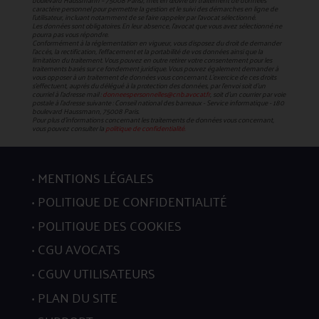
boulevard Haussmann – 75008 Paris), met en œuvre un traitement de données
caractère personnel pour permettre la gestion et le suivi des démarches en ligne de
l'utilisateur, incluant notamment de se faire rappeler par l'avocat sélectionné.
Les données sont obligatoires. En leur absence, l'avocat que vous avez sélectionné ne
pourra pas vous répondre.
Conformément à la réglementation en vigueur, vous disposez du droit de demander
l'accès, la rectification, l’effacement et la portabilité de vos données ainsi que la
limitation du traitement. Vous pouvez en outre retirer votre consentement pour les
traitements basés sur ce fondement juridique. Vous pouvez également demander à
vous opposer à un traitement de données vous concernant. L’exercice de ces droits
s’effectuent, auprès du délégué à la protection des données, par l’envoi soit d’un
courriel à l’adresse mail :
donneespersonnelles@cnb.avocat.fr
, soit d’un courrier par voie
postale à l’adresse suivante : Conseil national des barreaux - Service informatique - 180
boulevard Haussmann, 75008 Paris.
Pour plus d’informations concernant les traitements de données vous concernant,
vous pouvez consulter la
politique de confidentialité.
MENTIONS LÉGALES
POLITIQUE DE CONFIDENTIALITÉ
POLITIQUE DES COOKIES
CGU AVOCATS
CGUV UTILISATEURS
PLAN DU SITE