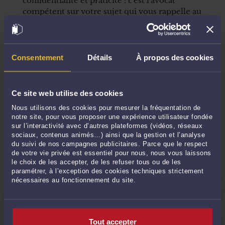
confidentialité et praticité : c'est l'avocat
compétent sur votre sujet qui vous rappelle au
moment souhaité.
Comment ça marche ?
Consentement
Détails
À propos des cookies
1
Choisissez votre avocat
Ce site web utilise des cookies
2
Faites une demande de rappel
Nous utilisons des cookies pour mesurer la fréquentation de
notre site, pour vous proposer une expérience utilisateur fondée
sur l’interactivité avec d’autres plateformes (vidéos, réseaux
sociaux, contenus animés…) ainsi que la gestion et l’analyse
3
Votre avocat vous contacte
du suivi de nos campagnes publicitaires. Parce que le respect
de votre vie privée est essentiel pour nous, nous vous laissons
le choix de les accepter, de les refuser tous ou de les
paramétrer, à l’exception des cookies techniques strictement
nécessaires au fonctionnement du site.
QUESTIONS FRÉQUEMMENT POSÉES
Tout accepter