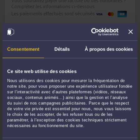
Vous souhaitez payer une facture ou des honoraires ?
Complétez les informations ci-dessous.
Les paiements effectués sont sécurisés
Montant en € :
Référence du paiement :
Consentement
Détails
À propos des cookies
Message
(facultatif)
Ce site web utilise des cookies
Nous utilisons des cookies pour mesurer la fréquentation de
notre site, pour vous proposer une expérience utilisateur fondée
sur l’interactivité avec d’autres plateformes (vidéos, réseaux
sociaux, contenus animés…) ainsi que la gestion et l’analyse
du suivi de nos campagnes publicitaires. Parce que le respect
de votre vie privée est essentiel pour nous, nous vous laissons
le choix de les accepter, de les refuser tous ou de les
CONTINUER
paramétrer, à l’exception des cookies techniques strictement
nécessaires au fonctionnement du site.