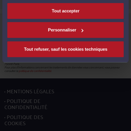
Tout accepter
Informations relatives à la protection de vos données
Le Conseil National des Barreaux, en sa qualité de responsable du traitement (180 – 75008 Paris),
met en œuvre un traitement de données caractère personnel en vue de la création de votre compte
Personnaliser
pour pouvoir accéder aux services proposés par la plateforme et bénéficier de ces derniers.
Les données obligatoires sont identifiées par un astérisque. En leur absence, vous ne pourrez pas
mettre à jour votre profil.
Conformément à la réglementation en vigueur, vous disposez du droit de demander l'accès, la
rectification, l’effacement et la portabilité de vos données ainsi que la limitation du traitement. Vous
Tout refuser, sauf les cookies techniques
pouvez en outre retirer votre consentement pour les traitements basés sur ce fondement juridique.
L’exercice de ces droits s’effectuent, auprès du délégué à la protection des données, par l’envoi soit
d’un courriel à l’adresse mail :
donneespersonnelles@cnb.avocat.fr
, soit d’un courrier par voie postale à
l’adresse suivante : Conseil national des barreaux - Service informatique - 180 boulevard Haussmann,
75008 Paris.
Pour plus d’informations concernant les traitements de données vous concernant, vous pouvez
consulter la
politique de confidentialité.
MENTIONS LÉGALES
POLITIQUE DE
CONFIDENTIALITÉ
POLITIQUE DES
COOKIES