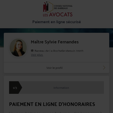
Paiement en ligne sécurisé
Maître Sylvie Fernandes
Barreau de La Rochelle (depuis 2007)
Voir plus
Cabinet : SCP FERNANDES - KOOB
37 avenue du Docteur Diéras 17313 ROCHEFORT
Voir le profil
CEDEX
1/3
Information
PAIEMENT EN LIGNE D'HONORAIRES