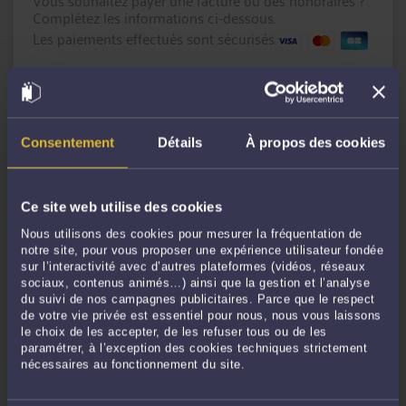
Vous souhaitez payer une facture ou des honoraires ?
Complétez les informations ci-dessous.
Les paiements effectués sont sécurisés
Montant en € :
Référence du paiement :
Consentement
Détails
À propos des cookies
Message
(facultatif)
Ce site web utilise des cookies
Nous utilisons des cookies pour mesurer la fréquentation de
notre site, pour vous proposer une expérience utilisateur fondée
sur l’interactivité avec d’autres plateformes (vidéos, réseaux
sociaux, contenus animés…) ainsi que la gestion et l’analyse
du suivi de nos campagnes publicitaires. Parce que le respect
de votre vie privée est essentiel pour nous, nous vous laissons
le choix de les accepter, de les refuser tous ou de les
CONTINUER
paramétrer, à l’exception des cookies techniques strictement
nécessaires au fonctionnement du site.