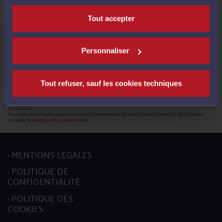
Tout accepter
Informations relatives à la protection de vos données
Le Conseil National des Barreaux, en sa qualité de responsable du traitement (180 – 75008 Paris),
met en œuvre un traitement de données caractère personnel en vue de la création de votre compte
Personnaliser
pour pouvoir accéder aux services proposés par la plateforme et bénéficier de ces derniers.
Les données obligatoires sont identifiées par un astérisque. En leur absence, vous ne pourrez pas
mettre à jour votre profil.
Conformément à la réglementation en vigueur, vous disposez du droit de demander l'accès, la
rectification, l’effacement et la portabilité de vos données ainsi que la limitation du traitement. Vous
Tout refuser, sauf les cookies techniques
pouvez en outre retirer votre consentement pour les traitements basés sur ce fondement juridique.
L’exercice de ces droits s’effectuent, auprès du délégué à la protection des données, par l’envoi soit
d’un courriel à l’adresse mail :
donneespersonnelles@cnb.avocat.fr
, soit d’un courrier par voie postale à
l’adresse suivante : Conseil national des barreaux - Service informatique - 180 boulevard Haussmann,
75008 Paris.
Pour plus d’informations concernant les traitements de données vous concernant, vous pouvez
consulter la
politique de confidentialité.
MENTIONS LÉGALES
POLITIQUE DE
CONFIDENTIALITÉ
POLITIQUE DES
COOKIES