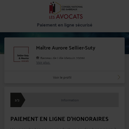
Paiement en ligne sécurisé
Maître Aurore Sellier-Suty
Barreau de Lille (depuis 2009)
Voir plus
Cabinet : SELLIER-SUTY & MEURICE AVOCATS
25, rue Gounod 59000 LILLE
Voir le profil
0320135071
aurore.suty@avocatline.fr
1/3
Information
PAIEMENT EN LIGNE D'HONORAIRES