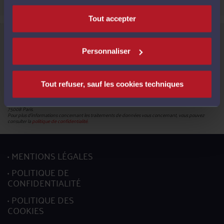
Tout accepter
Informations relatives à la protection de vos données
Le Conseil National des Barreaux, en sa qualité de responsable du traitement (180 – 75008 Paris),
met en œuvre un traitement de données caractère personnel en vue de la création de votre compte
Personnaliser
pour pouvoir accéder aux services proposés par la plateforme et bénéficier de ces derniers.
Les données obligatoires sont identifiées par un astérisque. En leur absence, vous ne pourrez pas
mettre à jour votre profil.
Conformément à la réglementation en vigueur, vous disposez du droit de demander l'accès, la
rectification, l’effacement et la portabilité de vos données ainsi que la limitation du traitement. Vous
Tout refuser, sauf les cookies techniques
pouvez en outre retirer votre consentement pour les traitements basés sur ce fondement juridique.
L’exercice de ces droits s’effectuent, auprès du délégué à la protection des données, par l’envoi soit
d’un courriel à l’adresse mail :
donneespersonnelles@cnb.avocat.fr
, soit d’un courrier par voie postale à
l’adresse suivante : Conseil national des barreaux - Service informatique - 180 boulevard Haussmann,
75008 Paris.
Pour plus d’informations concernant les traitements de données vous concernant, vous pouvez
consulter la
politique de confidentialité.
MENTIONS LÉGALES
POLITIQUE DE
CONFIDENTIALITÉ
POLITIQUE DES
COOKIES