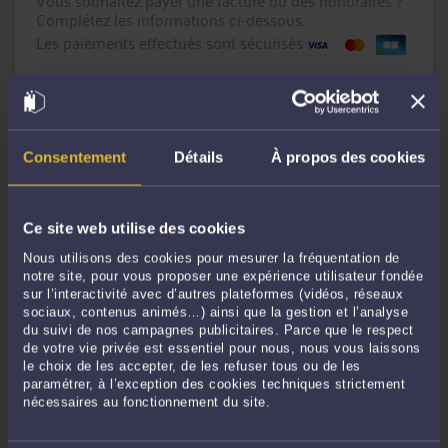
Vous souhaitez payer une facture ou des honoraires ?
Complétez les informations ci-dessous.
Les paiements effectués sont sécurisés
Montant en € :
Référence du paiement :
Consentement
Détails
À propos des cookies
Message
(facultatif)
Ce site web utilise des cookies
Nous utilisons des cookies pour mesurer la fréquentation de
notre site, pour vous proposer une expérience utilisateur fondée
sur l’interactivité avec d’autres plateformes (vidéos, réseaux
sociaux, contenus animés…) ainsi que la gestion et l’analyse
du suivi de nos campagnes publicitaires. Parce que le respect
de votre vie privée est essentiel pour nous, nous vous laissons
le choix de les accepter, de les refuser tous ou de les
CONTINUER
paramétrer, à l’exception des cookies techniques strictement
nécessaires au fonctionnement du site.