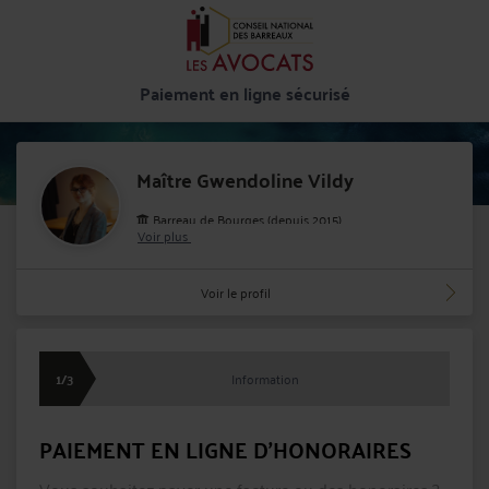
Paiement en ligne sécurisé
Maître Gwendoline Vildy
Barreau de Bourges (depuis 2015)
Voir plus
Cabinet : VILDY GWENDOLINE
7 Place Rabelais 18000 BOURGES
Voir le profil
1/3
Information
PAIEMENT EN LIGNE D'HONORAIRES