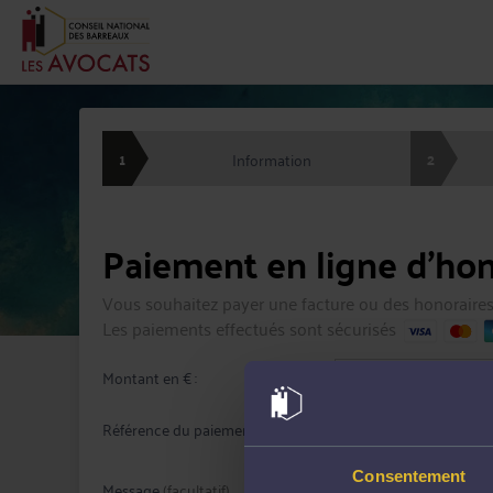
1
2
Information
Paiement en ligne d'hon
Vous souhaitez payer une facture ou des honoraires
Les paiements effectués sont sécurisés
Montant en € :
Référence du paiement :
Consentement
Message
(facultatif)