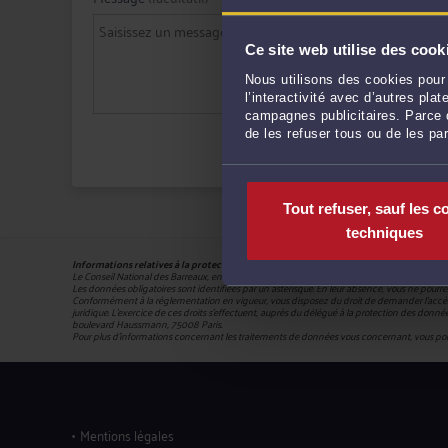
Ce site web utilise des cook
Nous utilisons des cookies pour 
l’interactivité avec d’autres pl
campagnes publicitaires. Parce q
de les refuser tous ou de les pa
Tout refuser, sauf les c
techniques
Informations relatives à la protection de vos données
Le Conseil National des Barreaux, en sa qualité de responsable du traitement (180 – 75008 
Les données obligatoires sont identifiées par un astérisque. En leur absence, vous ne pourrez 
Conformément à la réglementation en vigueur, vous disposez du droit de demander l'accès, la
juridique. L’exercice de ces droits s’effectuent, auprès du délégué à la protection des données, 
boulevard Haussmann, 75008 Paris.
Pour plus d’informations concernant les traitements de données vous concernant, vous po
Mentions légales