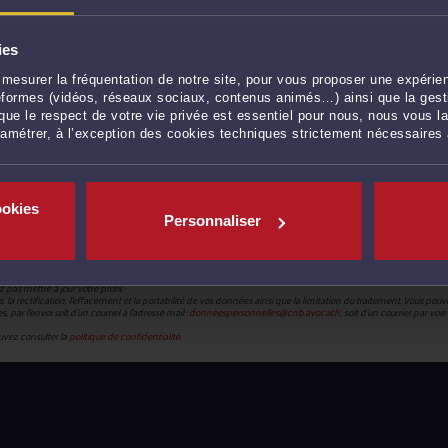
ies
mesurer la fréquentation de notre site, pour vous proposer une expérien
ateformes (vidéos, réseaux sociaux, contenus animés…) ainsi que la gesti
ue le respect de votre vie privée est essentiel pour nous, nous vous la
ramétrer, à l’exception des cookies techniques strictement nécessaires
CONTINUER
ookies
Personnaliser
Paris), met en œuvre un traitement de données caractère personnel en vue de la création de votre compte pou
pas mettre à jour votre profil.
 rectification, l’effacement et la portabilité de vos données ainsi que la limitation du traitement. Vous po
par l’envoi soit d’un courriel à l’adresse mail :
donneespersonnelles@cnb.avocat.fr
, soit d’un courrier par vo
uvez consulter la
politique de confidentialité.