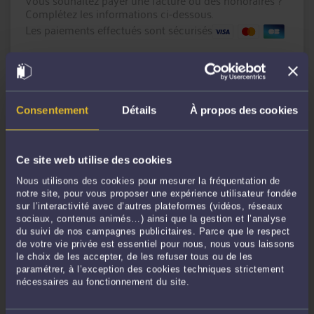
Vous souhaitez payer une facture ou des honoraires ?
Complétez les informations ci-dessous.
Les paiements effectués sont sécurisés
Montant en € :
Référence du paiement :
Consentement
Détails
À propos des cookies
Message
(facultatif)
Ce site web utilise des cookies
Nous utilisons des cookies pour mesurer la fréquentation de
notre site, pour vous proposer une expérience utilisateur fondée
sur l’interactivité avec d’autres plateformes (vidéos, réseaux
sociaux, contenus animés…) ainsi que la gestion et l’analyse
du suivi de nos campagnes publicitaires. Parce que le respect
de votre vie privée est essentiel pour nous, nous vous laissons
le choix de les accepter, de les refuser tous ou de les
CONTINUER
paramétrer, à l’exception des cookies techniques strictement
nécessaires au fonctionnement du site.