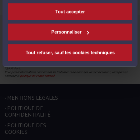
Tout accepter
Informations relatives à la protection de vos données
Le Conseil National des Barreaux, en sa qualité de responsable du traitement (180 – 75008 Paris),
met en œuvre un traitement de données caractère personnel en vue de la création de votre compte
Personnaliser
pour pouvoir accéder aux services proposés par la plateforme et bénéficier de ces derniers.
Les données obligatoires sont identifiées par un astérisque. En leur absence, vous ne pourrez pas
mettre à jour votre profil.
Conformément à la réglementation en vigueur, vous disposez du droit de demander l'accès, la
rectification, l’effacement et la portabilité de vos données ainsi que la limitation du traitement. Vous
Tout refuser, sauf les cookies techniques
pouvez en outre retirer votre consentement pour les traitements basés sur ce fondement juridique.
L’exercice de ces droits s’effectuent, auprès du délégué à la protection des données, par l’envoi soit
d’un courriel à l’adresse mail :
donneespersonnelles@cnb.avocat.fr
, soit d’un courrier par voie postale à
l’adresse suivante : Conseil national des barreaux - Service informatique - 180 boulevard Haussmann,
75008 Paris.
Pour plus d’informations concernant les traitements de données vous concernant, vous pouvez
consulter la
politique de confidentialité.
MENTIONS LÉGALES
POLITIQUE DE
CONFIDENTIALITÉ
POLITIQUE DES
COOKIES