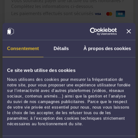
Vous souhaitez payer une facture ou des honoraires ?
Complétez les informations ci-dessous.
Les paiements effectués sont sécurisés
Montant en € :
Référence du paiement :
Consentement
Détails
À propos des cookies
Message
(facultatif)
Ce site web utilise des cookies
Nous utilisons des cookies pour mesurer la fréquentation de
notre site, pour vous proposer une expérience utilisateur fondée
sur l’interactivité avec d’autres plateformes (vidéos, réseaux
sociaux, contenus animés…) ainsi que la gestion et l’analyse
du suivi de nos campagnes publicitaires. Parce que le respect
de votre vie privée est essentiel pour nous, nous vous laissons
le choix de les accepter, de les refuser tous ou de les
CONTINUER
paramétrer, à l’exception des cookies techniques strictement
nécessaires au fonctionnement du site.