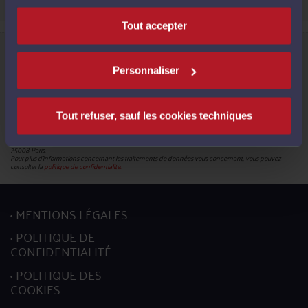
Tout accepter
Informations relatives à la protection de vos données
Le Conseil National des Barreaux, en sa qualité de responsable du traitement (180 – 75008 Paris),
met en œuvre un traitement de données caractère personnel en vue de la création de votre compte
Personnaliser
pour pouvoir accéder aux services proposés par la plateforme et bénéficier de ces derniers.
Les données obligatoires sont identifiées par un astérisque. En leur absence, vous ne pourrez pas
mettre à jour votre profil.
Conformément à la réglementation en vigueur, vous disposez du droit de demander l'accès, la
rectification, l’effacement et la portabilité de vos données ainsi que la limitation du traitement. Vous
Tout refuser, sauf les cookies techniques
pouvez en outre retirer votre consentement pour les traitements basés sur ce fondement juridique.
L’exercice de ces droits s’effectuent, auprès du délégué à la protection des données, par l’envoi soit
d’un courriel à l’adresse mail :
donneespersonnelles@cnb.avocat.fr
, soit d’un courrier par voie postale à
l’adresse suivante : Conseil national des barreaux - Service informatique - 180 boulevard Haussmann,
75008 Paris.
Pour plus d’informations concernant les traitements de données vous concernant, vous pouvez
consulter la
politique de confidentialité.
MENTIONS LÉGALES
POLITIQUE DE
CONFIDENTIALITÉ
POLITIQUE DES
COOKIES