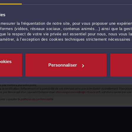
ies
mesurer la fréquentation de notre site, pour vous proposer une expérien
ateformes (vidéos, réseaux sociaux, contenus animés…) ainsi que la gesti
ue le respect de votre vie privée est essentiel pour nous, nous vous la
ramétrer, à l’exception des cookies techniques strictement nécessaires
CONTINUER
ookies
Personnaliser
Paris), met en œuvre un traitement de données caractère personnel en vue de la création de votre compte pou
pas mettre à jour votre profil.
 rectification, l’effacement et la portabilité de vos données ainsi que la limitation du traitement. Vous po
par l’envoi soit d’un courriel à l’adresse mail :
donneespersonnelles@cnb.avocat.fr
, soit d’un courrier par vo
uvez consulter la
politique de confidentialité.