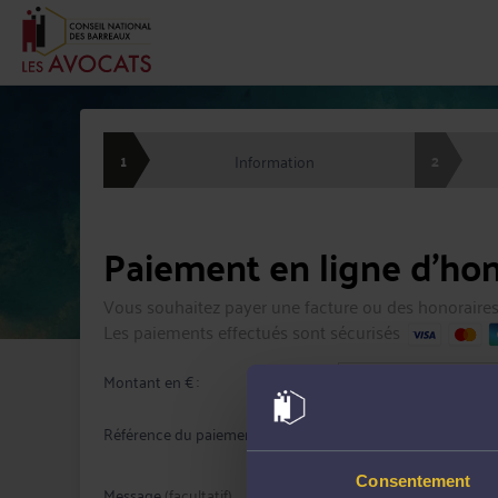
1
2
Information
Paiement en ligne d'hon
Vous souhaitez payer une facture ou des honoraires
Les paiements effectués sont sécurisés
Montant en € :
Référence du paiement :
Consentement
Message
(facultatif)