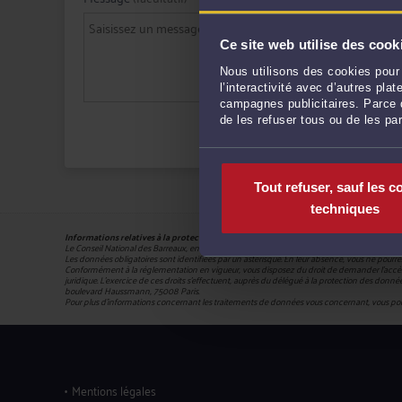
Ce site web utilise des cook
Nous utilisons des cookies pour 
l’interactivité avec d’autres pl
campagnes publicitaires. Parce q
de les refuser tous ou de les pa
Tout refuser, sauf les c
techniques
Informations relatives à la protection de vos données
Le Conseil National des Barreaux, en sa qualité de responsable du traitement (180 – 75008 
Les données obligatoires sont identifiées par un astérisque. En leur absence, vous ne pourrez 
Conformément à la réglementation en vigueur, vous disposez du droit de demander l'accès, la
juridique. L’exercice de ces droits s’effectuent, auprès du délégué à la protection des données, 
boulevard Haussmann, 75008 Paris.
Pour plus d’informations concernant les traitements de données vous concernant, vous po
Mentions légales