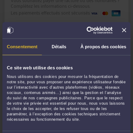
Vous souhaitez payer une facture ou des honoraires ?
Complétez les informations ci-dessous.
Les paiements effectués sont sécurisés
Montant en € :
Référence du paiement :
Consentement
Détails
À propos des cookies
Message
(facultatif)
Ce site web utilise des cookies
Nous utilisons des cookies pour mesurer la fréquentation de
notre site, pour vous proposer une expérience utilisateur fondée
sur l’interactivité avec d’autres plateformes (vidéos, réseaux
sociaux, contenus animés…) ainsi que la gestion et l’analyse
du suivi de nos campagnes publicitaires. Parce que le respect
de votre vie privée est essentiel pour nous, nous vous laissons
le choix de les accepter, de les refuser tous ou de les
CONTINUER
paramétrer, à l’exception des cookies techniques strictement
nécessaires au fonctionnement du site.