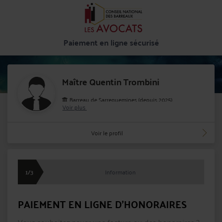
Paiement en ligne sécurisé
Maître Quentin Trombini
Barreau de Sarreguemines (depuis 2025)
Voir plus
Cabinet : TROMBINI QUENTIN
09 rue de la Paix 57200 SARREGUEMINES
Voir le profil
0387981477
quentin.trombini@avocat.fr
1/3
Information
PAIEMENT EN LIGNE D'HONORAIRES