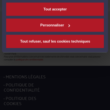
Tout accepter
Informations relatives à la protection de vos données
Le Conseil National des Barreaux, en sa qualité de responsable du traitement (180 – 75008 Paris),
met en œuvre un traitement de données caractère personnel en vue de la création de votre compte
Personnaliser
pour pouvoir accéder aux services proposés par la plateforme et bénéficier de ces derniers.
Les données obligatoires sont identifiées par un astérisque. En leur absence, vous ne pourrez pas
mettre à jour votre profil.
Conformément à la réglementation en vigueur, vous disposez du droit de demander l'accès, la
rectification, l’effacement et la portabilité de vos données ainsi que la limitation du traitement. Vous
Tout refuser, sauf les cookies techniques
pouvez en outre retirer votre consentement pour les traitements basés sur ce fondement juridique.
L’exercice de ces droits s’effectuent, auprès du délégué à la protection des données, par l’envoi soit
d’un courriel à l’adresse mail :
donneespersonnelles@cnb.avocat.fr
, soit d’un courrier par voie postale à
l’adresse suivante : Conseil national des barreaux - Service informatique - 180 boulevard Haussmann,
75008 Paris.
Pour plus d’informations concernant les traitements de données vous concernant, vous pouvez
consulter la
politique de confidentialité.
MENTIONS LÉGALES
POLITIQUE DE
CONFIDENTIALITÉ
POLITIQUE DES
COOKIES