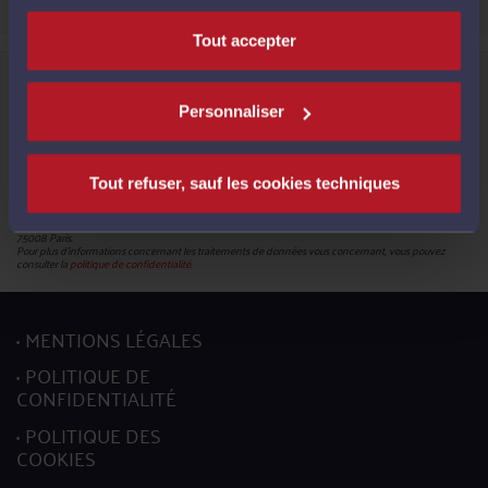
Tout accepter
Informations relatives à la protection de vos données
Le Conseil National des Barreaux, en sa qualité de responsable du traitement (180 – 75008 Paris),
met en œuvre un traitement de données caractère personnel en vue de la création de votre compte
Personnaliser
pour pouvoir accéder aux services proposés par la plateforme et bénéficier de ces derniers.
Les données obligatoires sont identifiées par un astérisque. En leur absence, vous ne pourrez pas
mettre à jour votre profil.
Conformément à la réglementation en vigueur, vous disposez du droit de demander l'accès, la
rectification, l’effacement et la portabilité de vos données ainsi que la limitation du traitement. Vous
Tout refuser, sauf les cookies techniques
pouvez en outre retirer votre consentement pour les traitements basés sur ce fondement juridique.
L’exercice de ces droits s’effectuent, auprès du délégué à la protection des données, par l’envoi soit
d’un courriel à l’adresse mail :
donneespersonnelles@cnb.avocat.fr
, soit d’un courrier par voie postale à
l’adresse suivante : Conseil national des barreaux - Service informatique - 180 boulevard Haussmann,
75008 Paris.
Pour plus d’informations concernant les traitements de données vous concernant, vous pouvez
consulter la
politique de confidentialité.
MENTIONS LÉGALES
POLITIQUE DE
CONFIDENTIALITÉ
POLITIQUE DES
COOKIES