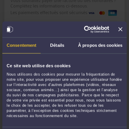
Vous souhaitez payer une facture ou des honoraires ?
Complétez les informations ci-dessous.
Les paiements effectués sont sécurisés
Montant en € :
Référence du paiement :
Consentement
Détails
À propos des cookies
Message
(facultatif)
Ce site web utilise des cookies
Nous utilisons des cookies pour mesurer la fréquentation de
notre site, pour vous proposer une expérience utilisateur fondée
sur l’interactivité avec d’autres plateformes (vidéos, réseaux
sociaux, contenus animés…) ainsi que la gestion et l’analyse
du suivi de nos campagnes publicitaires. Parce que le respect
de votre vie privée est essentiel pour nous, nous vous laissons
le choix de les accepter, de les refuser tous ou de les
CONTINUER
paramétrer, à l’exception des cookies techniques strictement
nécessaires au fonctionnement du site.