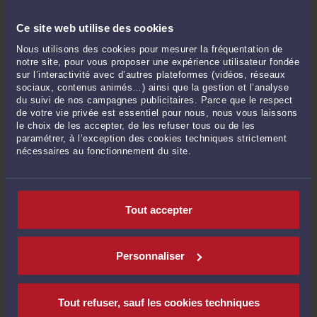
0 à 0 €
+
0 à 0
% des sommes obtenues
Ce site web utilise des cookies
Prendre RDV >
Nous utilisons des cookies pour mesurer la fréquentation de
notre site, pour vous proposer une expérience utilisateur fondée
sur l’interactivité avec d’autres plateformes (vidéos, réseaux
Procédure de contestation d'une procédure disciplinaire
sociaux, contenus animés…) ainsi que la gestion et l’analyse
(avertissement, mise à pied,...)
du suivi de nos campagnes publicitaires. Parce que le respect
de votre vie privée est essentiel pour nous, nous vous laissons
0 à 0 €
le choix de les accepter, de les refuser tous ou de les
Prendre RDV >
paramétrer, à l’exception des cookies techniques strictement
nécessaires au fonctionnement du site.
Procédure de contestation d'un licenciement pour inaptitude devant
les Prud'hommes et demande d'indemnités
Tout accepter
0 à 0 €
+
0 à 0
% des sommes obtenues
Prendre RDV >
Personnaliser
Procédure de contestation d'un licenciement pour faute grave par le
Tout refuser, sauf les cookies techniques
salarié devant les Prud'hommes et demande d'indemnités