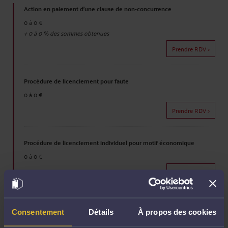
Action en paiement d'une clause de non-concurrence
0 à 0 €
+
0 à 0
% des sommes obtenues
Prendre RDV >
Procédure de licenciement pour faute
0 à 0 €
Prendre RDV >
Procédure de licenciement individuel pour motif économique
0 à 0 €
Prendre RDV >
Procédure de demande de résiliation judiciaire d'un contrat de travail
Consentement
Détails
À propos des cookies
par le salarié