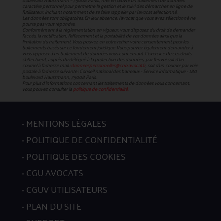
boulevard Haussmann – 75008 Paris), met en œuvre un traitement de données
caractère personnel pour permettre la gestion et le suivi des démarches en ligne de
l'utilisateur, incluant notamment de se faire rappeler par l'avocat sélectionné.
Les données sont obligatoires. En leur absence, l'avocat que vous avez sélectionné ne
pourra pas vous répondre.
Conformément à la réglementation en vigueur, vous disposez du droit de demander
l'accès, la rectification, l’effacement et la portabilité de vos données ainsi que la
limitation du traitement. Vous pouvez en outre retirer votre consentement pour les
traitements basés sur ce fondement juridique. Vous pouvez également demander à
vous opposer à un traitement de données vous concernant. L’exercice de ces droits
s’effectuent, auprès du délégué à la protection des données, par l’envoi soit d’un
courriel à l’adresse mail :
donneespersonnelles@cnb.avocat.fr
, soit d’un courrier par voie
postale à l’adresse suivante : Conseil national des barreaux - Service informatique - 180
boulevard Haussmann, 75008 Paris.
Pour plus d’informations concernant les traitements de données vous concernant,
vous pouvez consulter la
politique de confidentialité.
MENTIONS LÉGALES
POLITIQUE DE CONFIDENTIALITÉ
POLITIQUE DES COOKIES
CGU AVOCATS
CGUV UTILISATEURS
PLAN DU SITE