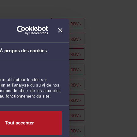
Prendre RDV >
1000 €
Prendre RDV >
5000 €
À propos des cookies
Prendre RDV >
15000 €
Prendre RDV >
15000 €
ce utilisateur fondée sur
Prendre RDV >
599 €
on et l’analyse du suivi de nos
issons le choix de les accepter,
 au fonctionnement du site.
Prendre RDV >
799 €
Prendre RDV >
799 €
Tout accepter
Prendre RDV >
799 €