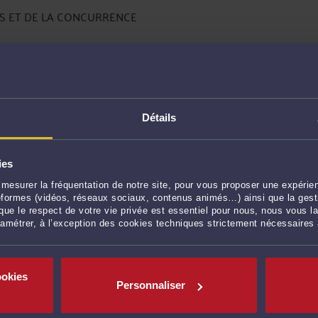
ES ET DE LA CONCURRENCE
artenariat commercial
IP
Détails
ial
ies
mesurer la fréquentation de notre site, pour vous proposer une expérien
ateformes (vidéos, réseaux sociaux, contenus animés…) ainsi que la gesti
ue le respect de votre vie privée est essentiel pour nous, nous vous la
ramétrer, à l’exception des cookies techniques strictement nécessaires
nte (CGV)
nte (CGV)
ookies
Personnaliser
ente (CGU)