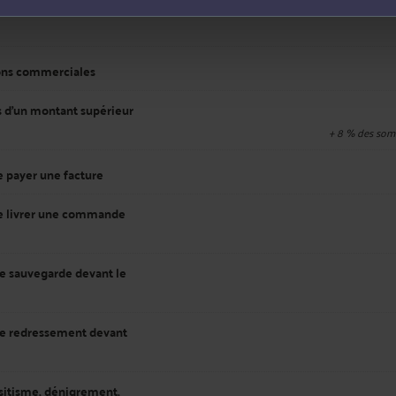
ions commerciales
 d'un montant supérieur
+
8
% des som
 payer une facture
de livrer une commande
e sauvegarde devant le
e redressement devant
sitisme, dénigrement,