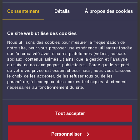
850 €
Consentement
Détails
À propos des cookies
Prendre RDV >
Procédure de licenciement individuel pour motif économique
Ce site web utilise des cookies
850 €
Nous utilisons des cookies pour mesurer la fréquentation de
notre site, pour vous proposer une expérience utilisateur fondée
Prendre RDV >
sur l’interactivité avec d’autres plateformes (vidéos, réseaux
sociaux, contenus animés…) ainsi que la gestion et l’analyse
du suivi de nos campagnes publicitaires. Parce que le respect
Procédure de demande de résiliation judiciaire d'un contrat de travail
de votre vie privée est essentiel pour nous, nous vous laissons
le choix de les accepter, de les refuser tous ou de les
par le salarié
paramétrer, à l’exception des cookies techniques strictement
3000 €
nécessaires au fonctionnement du site.
+
10
% des sommes obtenues
Prendre RDV >
Tout accepter
Procédure de contestation d'une procédure disciplinaire
(avertissement, mise à pied,...)
Personnaliser
500 €