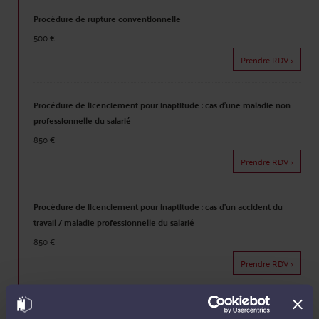
Procédure de rupture conventionnelle
500 €
Prendre RDV >
Procédure de licenciement pour inaptitude : cas d'une maladie non
professionnelle du salarié
850 €
Prendre RDV >
Procédure de licenciement pour inaptitude : cas d'un accident du
travail / maladie professionnelle du salarié
850 €
Prendre RDV >
Procédure de licenciement pour faute