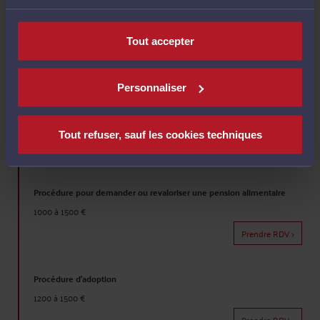
1500 à 2000 €
Prendre RDV >
Tout accepter
Assistance pour la liquidation amiable du régime matrimonial et le
Personnaliser
partage du patrimoine commun
2000 à 5000 €
+
0 à 10
% de l'actif brut commun
Tout refuser, sauf les cookies techniques
Prendre RDV >
Procédure pour demander ou revaloriser une pension alimentaire
1000 à 1500 €
Prendre RDV >
Procédure d'adoption
1200 à 1500 €
Prendre RDV >