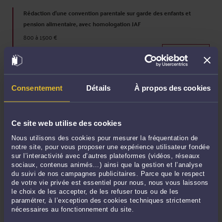
Rédaction d'une convention parentale sur garde des enfants et
pension alimentaire, avec homologation JAF
800 à 1500 €
Prendre RDV >
Procédure pour obtenir ou modifier la garde des enfants
Consentement
Détails
À propos des cookies
1000 à 1500 €
Prendre RDV >
Ce site web utilise des cookies
Nous utilisons des cookies pour mesurer la fréquentation de
Liquidation du régime matrimonial : procédure de partage judiciaire
notre site, pour vous proposer une expérience utilisateur fondée
2000 à 5000 €
sur l’interactivité avec d’autres plateformes (vidéos, réseaux
sociaux, contenus animés…) ainsi que la gestion et l’analyse
+
0 à 10
% des sommes obtenues
du suivi de nos campagnes publicitaires. Parce que le respect
Prendre RDV >
de votre vie privée est essentiel pour nous, nous vous laissons
le choix de les accepter, de les refuser tous ou de les
paramétrer, à l’exception des cookies techniques strictement
nécessaires au fonctionnement du site.
Divorce par consentement mutuel (sur requête conjointe)