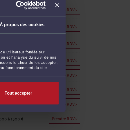
900 à 1200 €
Prendre RDV >
À propos des cookies
Prendre RDV >
900 à 1200 €
900 à 1200 €
Prendre RDV >
ce utilisateur fondée sur
on et l’analyse du suivi de nos
Prendre RDV >
000 à 2000 €
issons le choix de les accepter,
 au fonctionnement du site.
Prendre RDV >
000 à 2000 €
Prendre RDV >
000 à 1500 €
Tout accepter
Prendre RDV >
500 à 3000 €
Prendre RDV >
000 à 1500 €