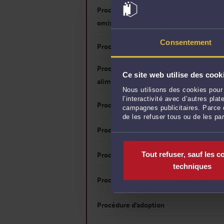
Procédure pour rectifier un acte d'état c
omissions
Consentement
Procédure pour obtenir ou modifier la g
Procédure pour demander ou revalorise
Ce site web utilise des cook
alimentaire
Nous utilisons des cookies pour 
l’interactivité avec d’autres pl
Procédure pour changer de prénom à l'éta
campagnes publicitaires. Parce q
de les refuser tous ou de les pa
Procédure pour changer de nom de famille
Procédure de demande de mise sous tute
Tout refuser, sauf les c
techniques
Procédure d'annulation de mariage
Procédure d'adoption