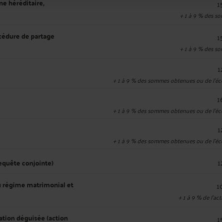
ne héréditaire,
1
+
1 à 9
% des so
cédure de partage
1
+
1 à 9
% des so
1
+
1 à 9
% des sommes obtenues ou de l'éc
1
+
1 à 9
% des sommes obtenues ou de l'éc
1
+
1 à 9
% des sommes obtenues ou de l'éc
equête conjointe)
1
du régime matrimonial et
1
+
1 à 9
% de l'ac
ation déguisée (action
1