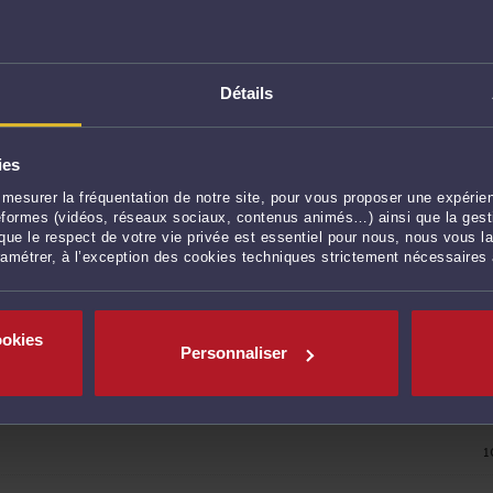
ivil erroné ou avec des
Détails
arde des enfants
r une pension
ies
mesurer la fréquentation de notre site, pour vous proposer une expérien
ateformes (vidéos, réseaux sociaux, contenus animés…) ainsi que la gesti
t civil
1
ue le respect de votre vie privée est essentiel pour nous, nous vous la
ramétrer, à l’exception des cookies techniques strictement nécessaires
 à l'état civil
1
lle ou curatelle
1
ookies
Personnaliser
1
1