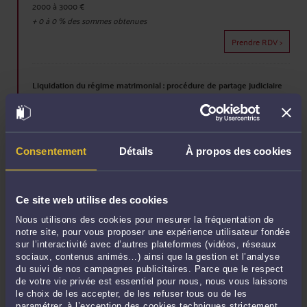
2000 à 3000 €
+
0 à 0
% des sommes obtenues
Prendre RDV >
Liquidation du régime matrimonial : procédure de partage judiciaire
2000 à 3000 €
+
0 à 0
% des sommes obtenues
Prendre RDV >
Consentement
Détails
À propos des cookies
Assistance pour la liquidation amiable du régime matrimonial et le
partage du patrimoine commun
Ce site web utilise des cookies
2000 à 3000 €
Nous utilisons des cookies pour mesurer la fréquentation de
+
0 à 2.5
% de l'actif brut commun
notre site, pour vous proposer une expérience utilisateur fondée
sur l’interactivité avec d’autres plateformes (vidéos, réseaux
Prendre RDV >
sociaux, contenus animés…) ainsi que la gestion et l’analyse
du suivi de nos campagnes publicitaires. Parce que le respect
de votre vie privée est essentiel pour nous, nous vous laissons
Action judiciaire pour contester une donation déguisée (action en
le choix de les accepter, de les refuser tous ou de les
paramétrer, à l’exception des cookies techniques strictement