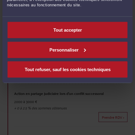
réduction)
nécessaires au fonctionnement du site.
2000 à 3000 €
+
0 à 2.5
% des sommes récupérées
Prendre RDV >
Tout accepter
Action en recel successoral (détournement de biens composant le
Personnaliser
patrimoine successoral)
2000 à 3000 €
+
0 à 2.5
% des sommes récupérées
Tout refuser, sauf les cookies techniques
Prendre RDV >
Action en partage judiciaire lors d'un conflit successoral
2000 à 3000 €
+
0 à 2.5
% des sommes obtenues
Prendre RDV >