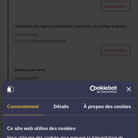
Prendre RDV >
Liquidation du régime matrimonial : procédure de partage judiciaire
1200 à 2000 €
+
0 à 0
% des sommes obtenues
Prendre RDV >
Divorce pour faute
1000 à 2500 €
+
0 à 0
% des sommes obtenues ou de l'économie réalisée
Prendre RDV >
Consentement
Détails
À propos des cookies
Divorce pour altération du lien conjugal
1000 à 1500 €
+
0 à 0
% des sommes obtenues ou de l'économie réalisée
Ce site web utilise des cookies
Prendre RDV >
Nous utilisons des cookies pour mesurer la fréquentation de