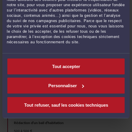
notre site, pour vous proposer une expérience utilisateur fondée
sur l’interactivité avec d’autres plateformes (vidéos, réseaux
sociaux, contenus animés…) ainsi que la gestion et l’analyse
Divorce par consentement mutuel (sur requête conjointe)
du suivi de nos campagnes publicitaires. Parce que le respect
800 à 1250 €
de votre vie privée est essentiel pour nous, nous vous laissons
le choix de les accepter, de les refuser tous ou de les
Prendre RDV >
paramétrer, à l’exception des cookies techniques strictement
nécessaires au fonctionnement du site.
DROIT IMMOBILIER
Tout accepter
Résiliation du bail commercial pour non paiement des loyers et
Personnaliser
expulsion du locataire / (clause résolutoire)
1000 à 15000 €
Prendre RDV >
Tout refuser, sauf les cookies techniques
Rédaction d'un bail d'habitation
500 à 500 €