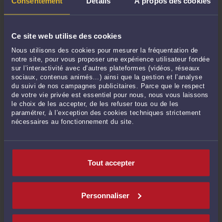
Consentement
Détails
À propos des cookies
5 devis qui vous feront état des prestations et du coût de l'avocat
pour un jugement devant la Cour d'Assises (cas où vous êtes
victime). Ensuite, libre à vous de contacter l'avocat de votre choix,
Ce site web utilise des cookies
en toute confidentialité.
Nous utilisons des cookies pour mesurer la fréquentation de
notre site, pour vous proposer une expérience utilisateur fondée
sur l’interactivité avec d’autres plateformes (vidéos, réseaux
sociaux, contenus animés…) ainsi que la gestion et l’analyse
VOIR ÉGALEMENT COMBIEN COÛTE UN
du suivi de nos campagnes publicitaires. Parce que le respect
AVOCAT POUR LES AUTRES MISSIONS
de votre vie privée est essentiel pour nous, nous vous laissons
DANS LA CATÉGORIE : PÉNAL, ROUTIER,
le choix de les accepter, de les refuser tous ou de les
VISAS
paramétrer, à l’exception des cookies techniques strictement
nécessaires au fonctionnement du site.
Contentieux de la diffamation et de la vie privée
Défense des victimes et auteurs d'infractions pénales
Tout accepter
Droit des étrangers et contentieux des visas et titres
Droit pénal des affaires et défense du chef d'entreprise
Personnaliser
Droit routier et permis de conduire