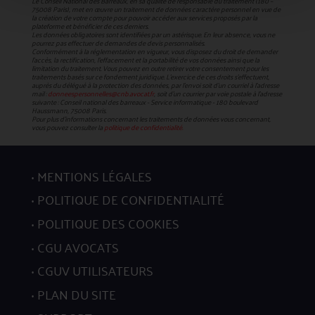
Le Conseil National des Barreaux, en sa qualité de responsable du traitement (180 –
75008 Paris), met en œuvre un traitement de données caractère personnel en vue de
la création de votre compte pour pouvoir accéder aux services proposés par la
plateforme et bénéficier de ces derniers.
Les données obligatoires sont identifiées par un astérisque. En leur absence, vous ne
pourrez pas effectuer de demandes de devis personnalisés.
Conformément à la réglementation en vigueur, vous disposez du droit de demander
l'accès, la rectification, l’effacement et la portabilité de vos données ainsi que la
limitation du traitement. Vous pouvez en outre retirer votre consentement pour les
traitements basés sur ce fondement juridique. L’exercice de ces droits s’effectuent,
auprès du délégué à la protection des données, par l’envoi soit d’un courriel à l’adresse
mail :
donneespersonnelles@cnb.avocat.fr
, soit d’un courrier par voie postale à l’adresse
suivante : Conseil national des barreaux - Service informatique - 180 boulevard
Haussmann, 75008 Paris.
Pour plus d’informations concernant les traitements de données vous concernant,
vous pouvez consulter la
politique de confidentialité.
MENTIONS LÉGALES
POLITIQUE DE CONFIDENTIALITÉ
POLITIQUE DES COOKIES
CGU AVOCATS
CGUV UTILISATEURS
PLAN DU SITE