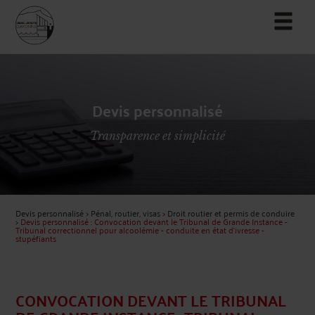
Devis personnalisé
Transparence et simplicité
Devis personnalisé
>
Pénal, routier, visas
>
Droit routier et permis de conduire
>
Devis personnalisé : Convocation devant le Tribunal de Grande Instance -
Tribunal correctionnel pour alcoolémie - conduite en état d'ivresse -
stupéfiants
CONVOCATION DEVANT LE TRIBUNAL