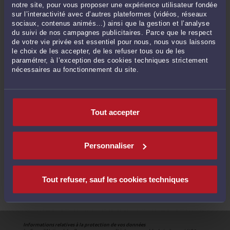
notre site, pour vous proposer une expérience utilisateur fondée
sur l’interactivité avec d’autres plateformes (vidéos, réseaux
sociaux, contenus animés…) ainsi que la gestion et l’analyse
du suivi de nos campagnes publicitaires. Parce que le respect
de votre vie privée est essentiel pour nous, nous vous laissons
le choix de les accepter, de les refuser tous ou de les
COMMENT ÇA MARCHE ?
paramétrer, à l’exception des cookies techniques strictement
nécessaires au fonctionnement du site.
1
Précisez votre situation
Tout accepter
Recevez jusqu'à 5 devis de 5 avocats
2
différents
Personnaliser
3
Contactez l'avocat de votre choix
Tout refuser, sauf les cookies techniques
Informations relatives à la protection de vos données