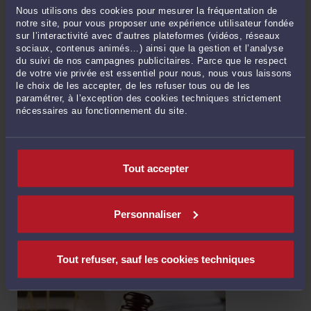
Nous utilisons des cookies pour mesurer la fréquentation de
notre site, pour vous proposer une expérience utilisateur fondée
sur l’interactivité avec d’autres plateformes (vidéos, réseaux
sociaux, contenus animés…) ainsi que la gestion et l’analyse
du suivi de nos campagnes publicitaires. Parce que le respect
de votre vie privée est essentiel pour nous, nous vous laissons
le choix de les accepter, de les refuser tous ou de les
paramétrer, à l’exception des cookies techniques strictement
OBLIGATION DE LOYAUTÉ ET FIDÉLITÉ DU DIRIGEANT DE
nécessaires au fonctionnement du site.
SOCIÉTÉ ET ACTIVITÉ CONCURRENTE
Par
Goulven LE NY
le 06/08/2026
Obligation de loyauté et de fidélité du dirigeant de société La Cour de
Tout accepter
cassation considère qu'il pèse sur le gérant de SARL, par principe, et même
sans concurrence déloyale, une obligation de loyauté et de fidélité
interdisant la création d'une concurrente ...
Lire la suite >
Personnaliser
Tout refuser, sauf les cookies techniques