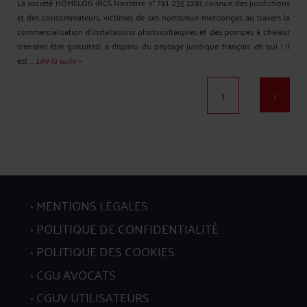
La société HOMELOG (RCS Nanterre n° 791 235 229), connue des juridictions
et des consommateurs, victimes de ses nombreux mensonges au travers la
commercialisation d'installations photovoltaïques et des pompes à chaleur
(censées être gratuites), a disparu du paysage juridique français. eh oui ! il
est ...
Lire la suite >
1
>
MENTIONS LÉGALES
POLITIQUE DE CONFIDENTIALITÉ
POLITIQUE DES COOKIES
CGU AVOCATS
CGUV UTILISATEURS