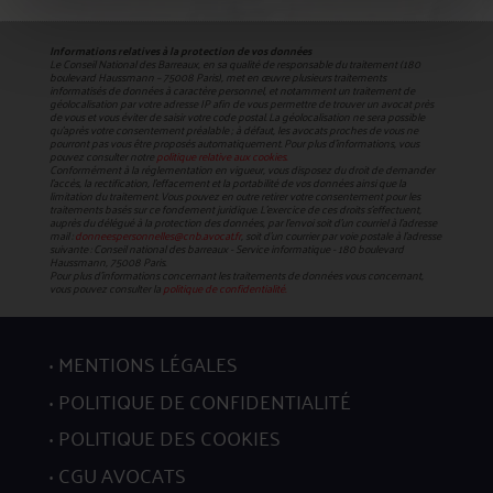
Informations relatives à la protection de vos données
Le Conseil National des Barreaux, en sa qualité de responsable du traitement (180
boulevard Haussmann – 75008 Paris), met en œuvre plusieurs traitements
informatisés de données à caractère personnel, et notamment un traitement de
géolocalisation par votre adresse IP afin de vous permettre de trouver un avocat près
de vous et vous éviter de saisir votre code postal. La géolocalisation ne sera possible
qu’après votre consentement préalable ; à défaut, les avocats proches de vous ne
pourront pas vous être proposés automatiquement. Pour plus d’informations, vous
pouvez consulter notre
politique relative aux cookies.
Conformément à la réglementation en vigueur, vous disposez du droit de demander
l'accès, la rectification, l’effacement et la portabilité de vos données ainsi que la
limitation du traitement. Vous pouvez en outre retirer votre consentement pour les
traitements basés sur ce fondement juridique. L’exercice de ces droits s’effectuent,
auprès du délégué à la protection des données, par l’envoi soit d’un courriel à l’adresse
mail :
donneespersonnelles@cnb.avocat.fr
, soit d’un courrier par voie postale à l’adresse
suivante : Conseil national des barreaux - Service informatique - 180 boulevard
Haussmann, 75008 Paris.
Pour plus d’informations concernant les traitements de données vous concernant,
vous pouvez consulter la
politique de confidentialité.
MENTIONS LÉGALES
POLITIQUE DE CONFIDENTIALITÉ
POLITIQUE DES COOKIES
CGU AVOCATS