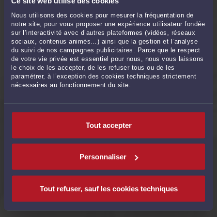
QUESTIONS FRÉQUEMMENT POSÉES
Ce site web utilise des cookies
Nous utilisons des cookies pour mesurer la fréquentation de
notre site, pour vous proposer une expérience utilisateur fondée
Comment ça marche ?
sur l’interactivité avec d’autres plateformes (vidéos, réseaux
sociaux, contenus animés…) ainsi que la gestion et l’analyse
du suivi de nos campagnes publicitaires. Parce que le respect
de votre vie privée est essentiel pour nous, nous vous laissons
Qu'est-ce qu'un domaine de
le choix de les accepter, de les refuser tous ou de les
compétence ?
paramétrer, à l’exception des cookies techniques strictement
nécessaires au fonctionnement du site.
Est-ce qu'il existe des avocats
généralistes ?
Tout accepter
Puis-je trouver des juristes ou notaires
sur cet annuaire ?
Personnaliser
Tout refuser, sauf les cookies techniques