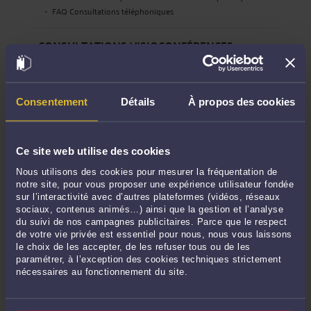
FAQ Consultations téléphoniques
CONSULTATIONS VISIOCONFÉRENCES
Trouver un avocat pour une consultation en visioconférence
FAQ Consultations visioconférences
Consentement
Détails
À propos des cookies
QUESTIONS SIMPLE
Trouver un avocat pour poser une question juridique simple
FAQ Question simple
Ce site web utilise des cookies
Nous utilisons des cookies pour mesurer la fréquentation de
CONSULTATION JURIDIQUE ÉCRITE
notre site, pour vous proposer une expérience utilisateur fondée
Trouver un avocat pour une consultation juridique écrite
sur l’interactivité avec d’autres plateformes (vidéos, réseaux
FAQ Consultation juridique écrite
sociaux, contenus animés…) ainsi que la gestion et l’analyse
du suivi de nos campagnes publicitaires. Parce que le respect
de votre vie privée est essentiel pour nous, nous vous laissons
DEVIS PERSONNALISÉ
le choix de les accepter, de les refuser tous ou de les
Demander un devis auprès d'un avocat
paramétrer, à l’exception des cookies techniques strictement
nécessaires au fonctionnement du site.
FAQ Devis personnalisé
Devis avococat en droit de la famille
Devis avococat en droit immobilier