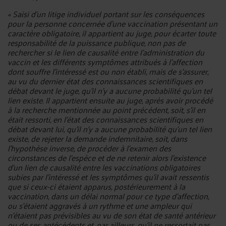
« Saisi d'un litige individuel portant sur les conséquences
pour la personne concernée d'une vaccination présentant un
caractère obligatoire, il appartient au juge, pour écarter toute
responsabilité de la puissance publique, non pas de
rechercher si le lien de causalité entre l'administration du
vaccin et les différents symptômes attribués à l'affection
dont souffre l'intéressé est ou non établi, mais de s'assurer,
au vu du dernier état des connaissances scientifiques en
débat devant le juge, qu'il n'y a aucune probabilité qu'un tel
lien existe. Il appartient ensuite au juge, après avoir procédé
à la recherche mentionnée au point précédent, soit, s'il en
était ressorti, en l'état des connaissances scientifiques en
débat devant lui, qu'il n'y a aucune probabilité qu'un tel lien
existe, de rejeter la demande indemnitaire, soit, dans
l'hypothèse inverse, de procéder à l'examen des
circonstances de l'espèce et de ne retenir alors l'existence
d'un lien de causalité entre les vaccinations obligatoires
subies par l'intéressé et les symptômes qu'il avait ressentis
que si ceux-ci étaient apparus, postérieurement à la
vaccination, dans un délai normal pour ce type d'affection,
ou s'étaient aggravés à un rythme et une ampleur qui
n'étaient pas prévisibles au vu de son état de santé antérieur
ou de ses antécédents et, par ailleurs, qu'il ne ressortait pas