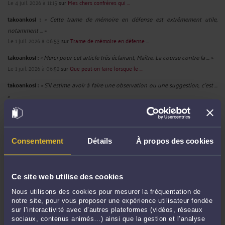
Le 4 juil. 2026 à 11:15
sur
Mes chers confrères qui ...
takoankosi :
« Cette trame de mémoire en défense est extrêmement utile,
notamment ... »
Le 1 juil. 2026 à 06:53
sur
Trame de mémoire en défense ...
takoankosi :
« Merci pour cet article très éclairant, Maître. La course contre la ... »
Le 1 juil. 2026 à 06:52
sur
Que peut-on faire lorsque le ...
takoankosi :
« S’il estime avoir à faire une observation ou une suggestion, c’est ...
»
Le 23 juin 2026 à 10:43
sur
Modèle de lettre de demande de ...
Melchior :
« Bonjour. Cet article est très intéressant et cadre avec ce que j'ai ... »
Le 1 juin 2026 à 08:42
sur
Ce qu’un fonctionnaire convoqué ...
Consentement
Détails
À propos des cookies
Sprunki Mods :
« Pour présenter une requête en sursis à exécution devant la
CAA, ... »
Le 21 mai 2026 à 09:13
sur
Comment présenter une requête ...
Ce site web utilise des cookies
Nous utilisons des cookies pour mesurer la fréquentation de
notre site, pour vous proposer une expérience utilisateur fondée
sur l’interactivité avec d’autres plateformes (vidéos, réseaux
RECHERCHE
sociaux, contenus animés…) ainsi que la gestion et l’analyse