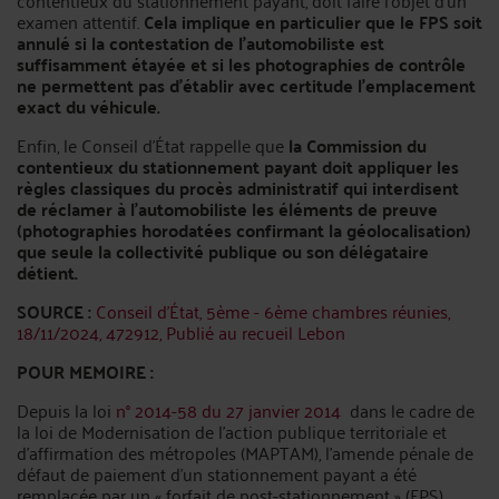
contentieux du stationnement payant, doit faire l’objet d’un
examen attentif.
Cela implique en particulier que le FPS soit
annulé si la contestation de l’automobiliste est
suffisamment étayée et si les photographies de contrôle
ne permettent pas d’établir avec certitude l’emplacement
exact du véhicule.
Enfin, le Conseil d’État rappelle que
la Commission du
contentieux du stationnement payant doit appliquer les
règles classiques du procès administratif qui interdisent
de réclamer à l’automobiliste les éléments de preuve
(photographies horodatées confirmant la géolocalisation)
que seule la collectivité publique ou son délégataire
détient.
SOURCE :
Conseil d'État, 5ème - 6ème chambres réunies,
18/11/2024, 472912, Publié au recueil Lebon
POUR MEMOIRE :
Depuis la loi
n° 2014-58 du 27 janvier 2014
dans le cadre de
la loi de Modernisation de l'action publique territoriale et
d'affirmation des métropoles (MAPTAM), l’amende pénale de
défaut de paiement d’un stationnement payant a été
remplacée par un « forfait de post-stationnement » (FPS)