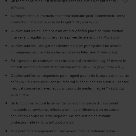
Un fonctionnaire peut-il détenir des parts sociales d’une entreprise ?
-
Il y a
15 heures
Au moyen de quelle structure un fonctionnaire peut-il commercialiser sa
production libre des œuvres de l’esprit ?
-
Il y a 16 heures
Quelles sont les obligations d’un officier général placé en 2ème section
intervenant régulier sur une chaîne privée de télévision ?
-
Hier à 11:33
Quelles sont les 5 obligations déontologiques principales d’un avocat
chroniqueur régulier d’une chaîne privée de télévision ?
-
Hier à 11:13
Est-il possible de contester les conclusions d’un médecin agréé devant le
conseil médical siégeant en formation restreinte ?
-
Le 31 juil. 2026 à 11:44
Quelles sont les conséquences pour l’agent public de la suppression au 1er
août 2026 du recours au conseil médical supérieur en cas d'avis du conseil
médical concordant avec les conclusions du médecin agréé ?
-
Le 31 juil.
2026 à 10:30
Un fonctionnaire dont la demande de reconnaissance d’un accident
imputable au service est refusée peut-il parallèlement à un recours en
annulation contre ce refus, déposer une déclaration de maladie
professionnelle ?
-
Le 31 juil. 2026 à 07:00
Que peut faire le requérant ou son avocat lorsque l'administration