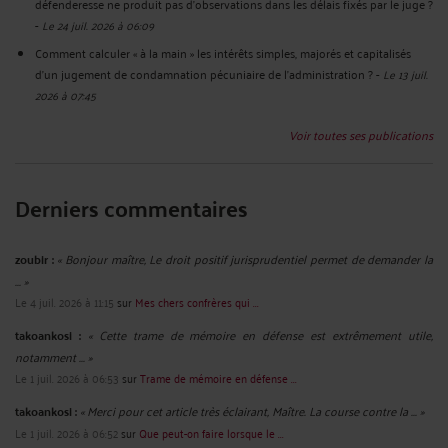
défenderesse ne produit pas d'observations dans les délais fixés par le juge ?
-
Le 24 juil. 2026 à 06:09
Comment calculer « à la main » les intérêts simples, majorés et capitalisés
d’un jugement de condamnation pécuniaire de l’administration ?
-
Le 13 juil.
2026 à 07:45
Voir toutes ses publications
Derniers commentaires
zoubir :
« Bonjour maître, Le droit positif jurisprudentiel permet de demander la
... »
Le 4 juil. 2026 à 11:15
sur
Mes chers confrères qui ...
takoankosi :
« Cette trame de mémoire en défense est extrêmement utile,
notamment ... »
Le 1 juil. 2026 à 06:53
sur
Trame de mémoire en défense ...
takoankosi :
« Merci pour cet article très éclairant, Maître. La course contre la ... »
Le 1 juil. 2026 à 06:52
sur
Que peut-on faire lorsque le ...