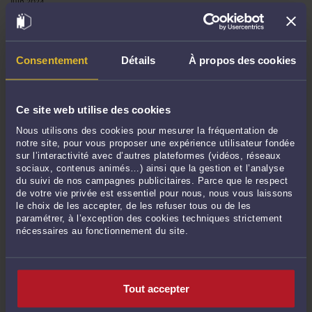
Juin 2024
Mai 2024
Avril 2024
Mars 2024
Consentement
Détails
À propos des cookies
Février 2024
Janvier 2024
Ce site web utilise des cookies
Décembre 2023
Novembre 2023
Nous utilisons des cookies pour mesurer la fréquentation de
notre site, pour vous proposer une expérience utilisateur fondée
Octobre 2023
sur l’interactivité avec d’autres plateformes (vidéos, réseaux
Septembre 2023
sociaux, contenus animés…) ainsi que la gestion et l’analyse
du suivi de nos campagnes publicitaires. Parce que le respect
Juin 2023
de votre vie privée est essentiel pour nous, nous vous laissons
Mai 2023
le choix de les accepter, de les refuser tous ou de les
paramétrer, à l’exception des cookies techniques strictement
Avril 2023
nécessaires au fonctionnement du site.
Mars 2023
Février 2023
Décembre 2022
Tout accepter
Novembre 2022