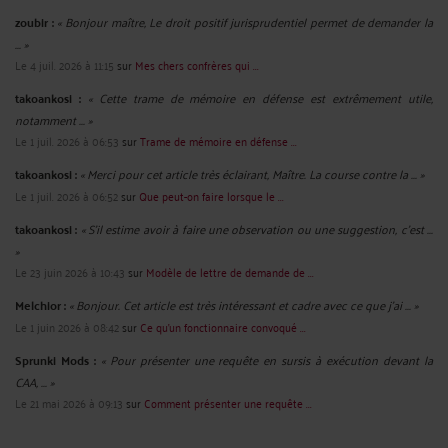
zoubir :
« Bonjour maître, Le droit positif jurisprudentiel permet de demander la
... »
Le 4 juil. 2026 à 11:15
sur
Mes chers confrères qui ...
takoankosi :
« Cette trame de mémoire en défense est extrêmement utile,
notamment ... »
Le 1 juil. 2026 à 06:53
sur
Trame de mémoire en défense ...
takoankosi :
« Merci pour cet article très éclairant, Maître. La course contre la ... »
Le 1 juil. 2026 à 06:52
sur
Que peut-on faire lorsque le ...
takoankosi :
« S’il estime avoir à faire une observation ou une suggestion, c’est ...
»
Le 23 juin 2026 à 10:43
sur
Modèle de lettre de demande de ...
Melchior :
« Bonjour. Cet article est très intéressant et cadre avec ce que j'ai ... »
Le 1 juin 2026 à 08:42
sur
Ce qu’un fonctionnaire convoqué ...
Sprunki Mods :
« Pour présenter une requête en sursis à exécution devant la
CAA, ... »
Le 21 mai 2026 à 09:13
sur
Comment présenter une requête ...