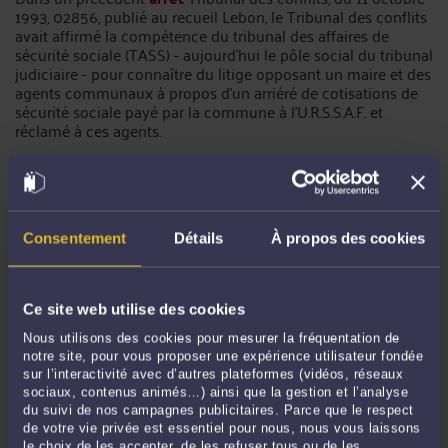
1993, 02856, publié au recueil Lebon, le Tribunal des conflits
avait affirmé la compétence du tribunal des affaires de
sécurité sociale (TASS) - aujourd'hui le pôle social du tribunal
judiciaire - pour connaître du litige opposant un maire et des
agents communaux à propos d'un arriéré de cotisations de
sécurité sociale payé par la commune à l'U.R.S.S.A.F. et
réclamé à ces agents.
IMPRIME A REMPLIR :
Requête aux fins de saisine du
tribunal judiciaire en matière de contentieux de la sécurité
sociale et de l’aide sociale
Consentement
Détails
À propos des cookies
Commentaires
Ce site web utilise des cookies
Nous utilisons des cookies pour mesurer la fréquentation de
notre site, pour vous proposer une expérience utilisateur fondée
sur l’interactivité avec d’autres plateformes (vidéos, réseaux
sociaux, contenus animés…) ainsi que la gestion et l’analyse
ENVOYER
du suivi de nos campagnes publicitaires. Parce que le respect
de votre vie privée est essentiel pour nous, nous vous laissons
le choix de les accepter, de les refuser tous ou de les