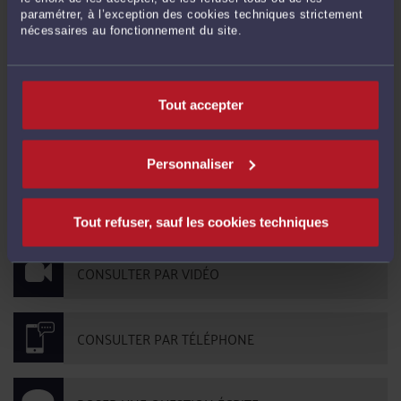
Marina67
-
le 4 mars 2026 à 13:13
paramétrer, à l’exception des cookies techniques strictement
Bonjour,
nécessaires au fonctionnement du site.
Cette article traite de la maladie professionnelle mais est ce valable
également pour un accident du travail ?
Tout accepter
Personnaliser
CONTACTER ME ICARD
Tout refuser, sauf les cookies techniques
CONSULTER PAR VIDÉO
CONSULTER PAR TÉLÉPHONE