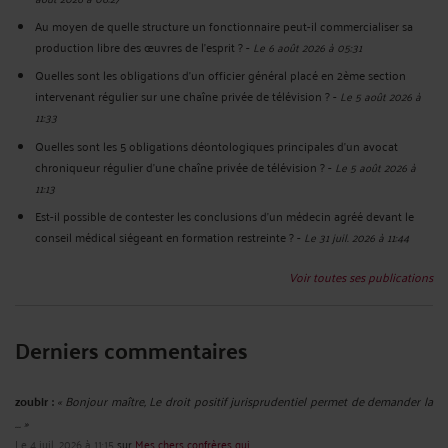
Au moyen de quelle structure un fonctionnaire peut-il commercialiser sa
production libre des œuvres de l’esprit ?
-
Le 6 août 2026 à 05:31
Quelles sont les obligations d’un officier général placé en 2ème section
intervenant régulier sur une chaîne privée de télévision ?
-
Le 5 août 2026 à
11:33
Quelles sont les 5 obligations déontologiques principales d’un avocat
chroniqueur régulier d’une chaîne privée de télévision ?
-
Le 5 août 2026 à
11:13
Est-il possible de contester les conclusions d’un médecin agréé devant le
conseil médical siégeant en formation restreinte ?
-
Le 31 juil. 2026 à 11:44
Voir toutes ses publications
Derniers commentaires
zoubir :
« Bonjour maître, Le droit positif jurisprudentiel permet de demander la
... »
Le 4 juil. 2026 à 11:15
sur
Mes chers confrères qui ...