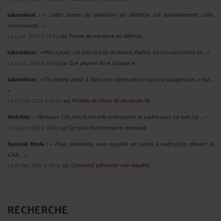
takoankosi :
« Cette trame de mémoire en défense est extrêmement utile,
notamment ... »
Le 1 juil. 2026 à 06:53
sur
Trame de mémoire en défense ...
takoankosi :
« Merci pour cet article très éclairant, Maître. La course contre la ... »
Le 1 juil. 2026 à 06:52
sur
Que peut-on faire lorsque le ...
takoankosi :
« S’il estime avoir à faire une observation ou une suggestion, c’est ...
»
Le 23 juin 2026 à 10:43
sur
Modèle de lettre de demande de ...
Melchior :
« Bonjour. Cet article est très intéressant et cadre avec ce que j'ai ... »
Le 1 juin 2026 à 08:42
sur
Ce qu’un fonctionnaire convoqué ...
Sprunki Mods :
« Pour présenter une requête en sursis à exécution devant la
CAA, ... »
Le 21 mai 2026 à 09:13
sur
Comment présenter une requête ...
RECHERCHE