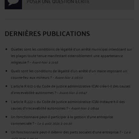
POSER UNE QUESTION ÉCRITE
DERNIÈRES PUBLICATIONS
Quelles sont les conditions de légalité d’un arrêté municipal interdisant sur
les plages toute tenue manifestant ostensiblement une appartenance
religieuse ?
-
Avant-hier à 11:58
Quels sont les conditions de légalité d'un arrêté d'un maire imposant un
couvre-feu aux mineurs ?
-
Avant-hier à 08:50
L’article R.612‑1 du Code de justice administrative (CJA) crée-t-il des causes
d’irrecevabilité autonomes ?
-
Avant-hier à 08:47
L’article R.222‑1 du Code de justice administrative (CJA) instaure-t-il des
causes d’irrecevabilité autonomes ?
-
Avant-hier à 08:44
Un fonctionnaire peut-il participer à la gestion d’une entreprise
commerciale ?
-
Le 6 août 2026 à 06:30
Un fonctionnaire peut-il détenir des parts sociales d’une entreprise ?
-
Le 6
août 2026 à 06:27