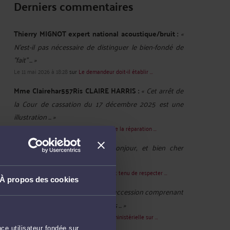
Derniers commentaires
Thierry MIGNOT expert national acoustique/bruit :
«
N'est-il pas nécessaire de distinguer le bien-fondé de
"fait" ... »
Le 11 mai 2026 à 18:28
sur
Le demandeur doit-il établir ...
Mme Clairehar557Ris CLAIRE HARRIS :
« Cet arrêt de
la Cour de cassation du 17 décembre 2025 est une
illustration ... »
Le 28 janv. 2026 à 07:14
sur
Le principe de la réparation ...
M. Norget CHRISTOPHE :
« Bonjour, et bien cher
"Maître" c'est exactement ce ... »
Le 31 oct. 2025 à 12:36
sur
Le juge, qui est tenu de respecter ...
À propos des cookies
Zappatta :
« Bonjour Dans une succession comprenant
des biens immobiliers et agricoles ... »
Le 12 févr. 2025 à 14:15
sur
Une réponse ministérielle sur ...
ce utilisateur fondée sur