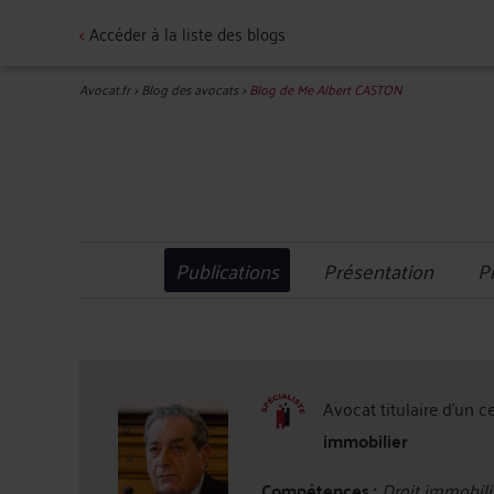
<
Accéder à la liste des blogs
Avocat.fr
>
Blog des avocats
>
Blog de Me Albert CASTON
Publications
Présentation
P
Avocat titulaire d'un c
immobilier
Compétences :
Droit immobili