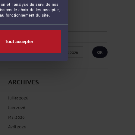
on et l’analyse du suivi de nos
issons le choix de les accepter,
RECHERCHE
 au fonctionnement du site.
Tout accepter
Publié du
au
ARCHIVES
Juillet 2026
Juin 2026
Mai 2026
Avril 2026