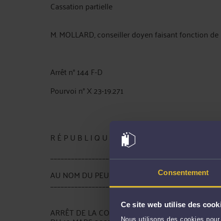
Cassation partielle
M. MOLLARD, conseiller doyen faisant fonction de 
Arrêt n° 144 F-D
Pourvoi n° X 23-19.271
R É P U B L I Q U E F R A N Ç A I S E
_________________________
AU NOM DU PEUPLE FRANÇAIS
Consentement
_________________________
Ce site web utilise des cook
ARRÊT DE LA COUR DE CASSATION, CHAMBRE C
Nous utilisons des cookies pour 