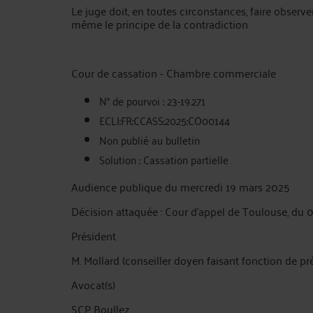
Le juge doit, en toutes circonstances, faire observer
même le principe de la contradiction
Cour de cassation - Chambre commerciale
N° de pourvoi : 23-19.271
ECLI:FR:CCASS:2025:CO00144
Non publié au bulletin
Solution : Cassation partielle
Audience publique du mercredi 19 mars 2025
Décision attaquée : Cour d'appel de Toulouse, du 
Président
M. Mollard (conseiller doyen faisant fonction de pr
Avocat(s)
SCP Boullez