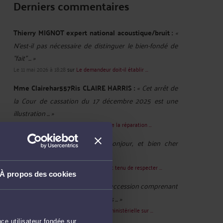
Derniers commentaires
Thierry MIGNOT expert national acoustique/bruit :
«
N'est-il pas nécessaire de distinguer le bien-fondé de
"fait" ... »
Le 11 mai 2026 à 18:28
sur
Le demandeur doit-il établir ...
Mme Clairehar557Ris CLAIRE HARRIS :
« Cet arrêt de
la Cour de cassation du 17 décembre 2025 est une
illustration ... »
Le 28 janv. 2026 à 07:14
sur
Le principe de la réparation ...
M. Norget CHRISTOPHE :
« Bonjour, et bien cher
"Maître" c'est exactement ce ... »
Le 31 oct. 2025 à 12:36
sur
Le juge, qui est tenu de respecter ...
À propos des cookies
Zappatta :
« Bonjour Dans une succession comprenant
des biens immobiliers et agricoles ... »
Le 12 févr. 2025 à 14:15
sur
Une réponse ministérielle sur ...
ce utilisateur fondée sur