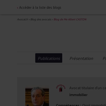
<
Accéder à la liste des blogs
Avocat.fr
>
Blog des avocats
>
Blog de Me Albert CASTON
Publications
Présentation
P
Avocat titulaire d'un c
immobilier
Compétences :
Droit immobili