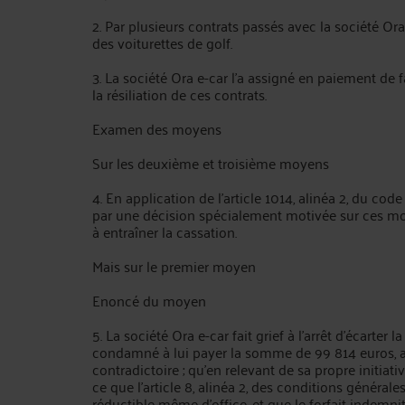
2. Par plusieurs contrats passés avec la société Ora 
des voiturettes de golf.
3. La société Ora e-car l'a assigné en paiement de 
la résiliation de ces contrats.
Examen des moyens
Sur les deuxième et troisième moyens
4. En application de l'article 1014, alinéa 2, du code
par une décision spécialement motivée sur ces m
à entraîner la cassation.
Mais sur le premier moyen
Enoncé du moyen
5. La société Ora e-car fait grief à l'arrêt d'écarter
condamné à lui payer la somme de 99 814 euros, alo
contradictoire ; qu'en relevant de sa propre initiati
ce que l'article 8, alinéa 2, des conditions général
réductible même d'office, et que le forfait indemnit