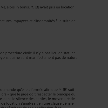
Ve, alors in bonis, M. [B] avait pris en location
factures impayées et d'indemnités à la suite de
 de procédure civile, il n'y a pas lieu de statuer
oyens qui ne sont manifestement pas de nature
 la demande qu'elle a formée afin que M. [B] soit
rs « que le juge doit respecter le principe du
ve, dans le silence des parties, le moyen tiré de
es de location s'analysait en une clause pénale
aire résultant de son application était