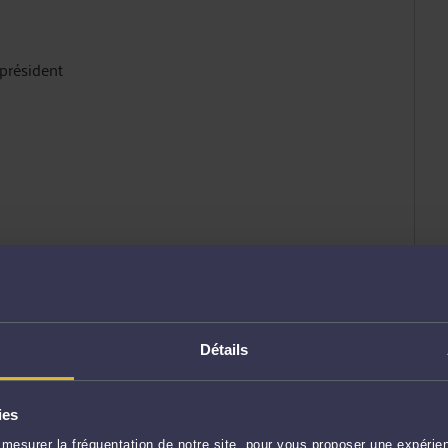
président
Détails
ies
OMMERCIALE, FINANCIÈRE ET ÉCONOMIQUE,
mesurer la fréquentation de notre site, pour vous proposer une expérien