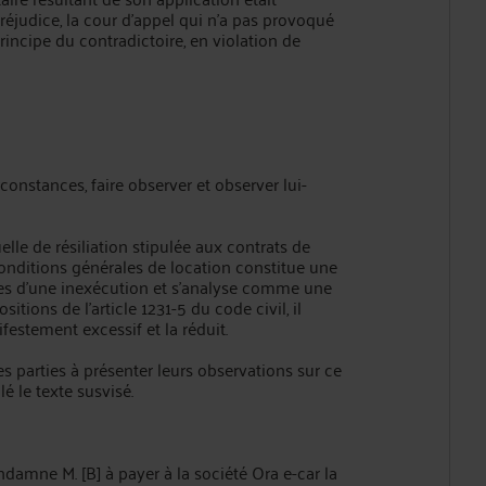
judice, la cour d'appel qui n'a pas provoqué
rincipe du contradictoire, en violation de
rconstances, faire observer et observer lui-
lle de résiliation stipulée aux contrats de
es conditions générales de location constitue une
ces d'une inexécution et s'analyse comme une
itions de l'article 1231-5 du code civil, il
estement excessif et la réduit.
les parties à présenter leurs observations sur ce
lé le texte susvisé.
amne M. [B] à payer à la société Ora e-car la