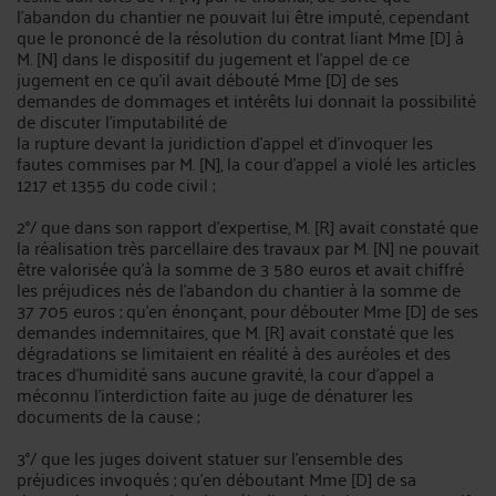
l'abandon du chantier ne pouvait lui être imputé, cependant
que le prononcé de la résolution du contrat liant Mme [D] à
M. [N] dans le dispositif du jugement et l'appel de ce
jugement en ce qu'il avait débouté Mme [D] de ses
demandes de dommages et intérêts lui donnait la possibilité
de discuter l'imputabilité de
la rupture devant la juridiction d'appel et d'invoquer les
fautes commises par M. [N], la cour d'appel a violé les articles
1217 et 1355 du code civil ;
2°/ que dans son rapport d'expertise, M. [R] avait constaté que
la réalisation très parcellaire des travaux par M. [N] ne pouvait
être valorisée qu'à la somme de 3 580 euros et avait chiffré
les préjudices nés de l'abandon du chantier à la somme de
37 705 euros ; qu'en énonçant, pour débouter Mme [D] de ses
demandes indemnitaires, que M. [R] avait constaté que les
dégradations se limitaient en réalité à des auréoles et des
traces d'humidité sans aucune gravité, la cour d'appel a
méconnu l'interdiction faite au juge de dénaturer les
documents de la cause ;
3°/ que les juges doivent statuer sur l'ensemble des
préjudices invoqués ; qu'en déboutant Mme [D] de sa