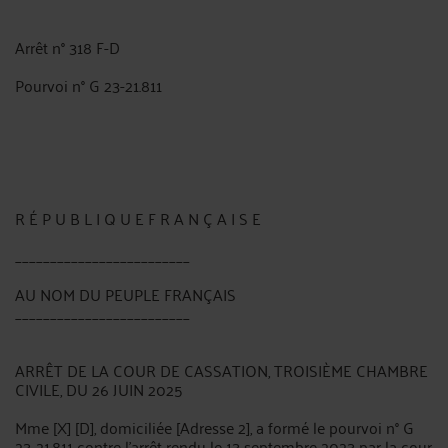
Arrêt n° 318 F-D
Pourvoi n° G 23-21.811
R É P U B L I Q U E F R A N Ç A I S E
_________________________
AU NOM DU PEUPLE FRANÇAIS
_________________________
ARRÊT DE LA COUR DE CASSATION, TROISIÈME CHAMBRE
CIVILE, DU 26 JUIN 2025
Mme [X] [D], domiciliée [Adresse 2], a formé le pourvoi n° G
23-21.811 contre l'arrêt rendu le 13 septembre 2023 par la cour