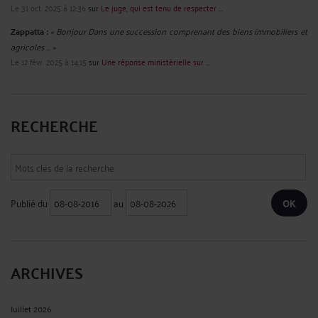
Le 31 oct. 2025 à 12:36
sur
Le juge, qui est tenu de respecter ...
Zappatta :
« Bonjour Dans une succession comprenant des biens immobiliers et
agricoles ... »
Le 12 févr. 2025 à 14:15
sur
Une réponse ministérielle sur ...
RECHERCHE
Publié du
au
ARCHIVES
Juillet 2026