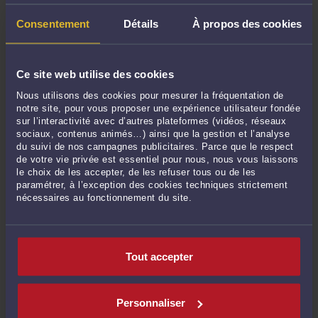
Consentement
Détails
À propos des cookies
POSER UNE QUESTION ÉCRITE
Ce site web utilise des cookies
Nous utilisons des cookies pour mesurer la fréquentation de
DERNIÈRES PUBLICATIONS
notre site, pour vous proposer une expérience utilisateur fondée
sur l’interactivité avec d’autres plateformes (vidéos, réseaux
sociaux, contenus animés…) ainsi que la gestion et l’analyse
du suivi de nos campagnes publicitaires. Parce que le respect
nul ne peut causer à autrui un trouble anormal de voisinage : droit à
de votre vie privée est essentiel pour nous, nous vous laissons
réparation quand bien même le dommage aurait cessé
-
Le 21 juil. 2026 à
le choix de les accepter, de les refuser tous ou de les
16:47
paramétrer, à l’exception des cookies techniques strictement
Conditions d'une mise en conformité par démolition pour violation de
nécessaires au fonctionnement du site.
règles d'urbanisme
-
Le 16 juil. 2026 à 16:44
Trouble anormal de voisinage
-
Le 16 juil. 2026 à 16:26
Compétence judiciaire ou administrative ?
-
Le 16 juil. 2026 à 16:13
Tout accepter
Conditions de la résiliation unilatérale de l'ex-articles 1184 du code civil
(marché à forfait)
-
Le 16 juil. 2026 à 16:04
Personnaliser
Ancien art. 1147 : Responsabilité présumée du débiteur en l'absence de