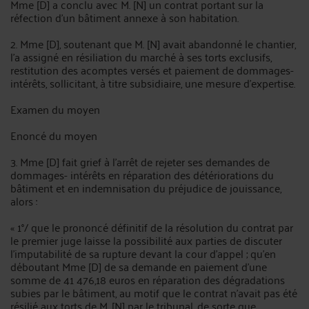
Mme [D] a conclu avec M. [N] un contrat portant sur la
réfection d'un bâtiment annexe à son habitation.
2. Mme [D], soutenant que M. [N] avait abandonné le chantier,
l'a assigné en résiliation du marché à ses torts exclusifs,
restitution des acomptes versés et paiement de dommages-
intérêts, sollicitant, à titre subsidiaire, une mesure d'expertise.
Examen du moyen
Enoncé du moyen
3. Mme [D] fait grief à l'arrêt de rejeter ses demandes de
dommages- intérêts en réparation des détériorations du
bâtiment et en indemnisation du préjudice de jouissance,
alors :
« 1°/ que le prononcé définitif de la résolution du contrat par
le premier juge laisse la possibilité aux parties de discuter
l'imputabilité de sa rupture devant la cour d'appel ; qu'en
déboutant Mme [D] de sa demande en paiement d'une
somme de 41 476,18 euros en réparation des dégradations
subies par le bâtiment, au motif que le contrat n'avait pas été
résilié aux torts de M. [N] par le tribunal, de sorte que