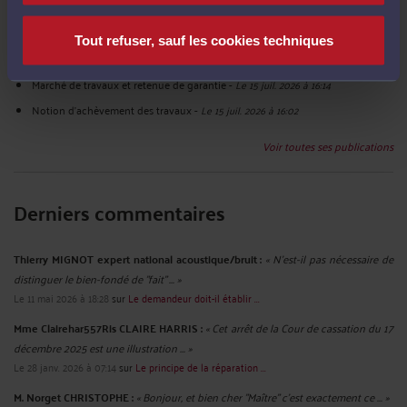
cause étrangère
-
Le 15 juil. 2026 à 17:07
Conditions de la subrogation de l'assureur décennal
-
Le 15 juil. 2026 à 16:47
Tout refuser, sauf les cookies techniques
Notion d'obligation non sérieusement contestable
-
Le 15 juil. 2026 à 16:27
Marché de travaux et retenue de garantie
-
Le 15 juil. 2026 à 16:14
Notion d'achèvement des travaux
-
Le 15 juil. 2026 à 16:02
Voir toutes ses publications
Derniers commentaires
Thierry MIGNOT expert national acoustique/bruit :
« N'est-il pas nécessaire de
distinguer le bien-fondé de "fait" ... »
Le 11 mai 2026 à 18:28
sur
Le demandeur doit-il établir ...
Mme Clairehar557Ris CLAIRE HARRIS :
« Cet arrêt de la Cour de cassation du 17
décembre 2025 est une illustration ... »
Le 28 janv. 2026 à 07:14
sur
Le principe de la réparation ...
M. Norget CHRISTOPHE :
« Bonjour, et bien cher "Maître" c'est exactement ce ... »