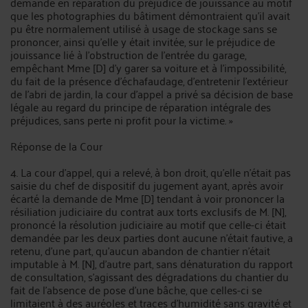
demande en réparation du préjudice de jouissance au motif
que les photographies du bâtiment démontraient qu'il avait
pu être normalement utilisé à usage de stockage sans se
prononcer, ainsi qu'elle y était invitée, sur le préjudice de
jouissance lié à l'obstruction de l'entrée du garage,
empêchant Mme [D] d'y garer sa voiture et à l'impossibilité,
du fait de la présence d'échafaudage, d'entretenir l'extérieur
de l'abri de jardin, la cour d'appel a privé sa décision de base
légale au regard du principe de réparation intégrale des
préjudices, sans perte ni profit pour la victime. »
Réponse de la Cour
4. La cour d'appel, qui a relevé, à bon droit, qu'elle n'était pas
saisie du chef de dispositif du jugement ayant, après avoir
écarté la demande de Mme [D] tendant à voir prononcer la
résiliation judiciaire du contrat aux torts exclusifs de M. [N],
prononcé la résolution judiciaire au motif que celle-ci était
demandée par les deux parties dont aucune n'était fautive, a
retenu, d'une part, qu'aucun abandon de chantier n'était
imputable à M. [N], d'autre part, sans dénaturation du rapport
de consultation, s'agissant des dégradations du chantier du
fait de l'absence de pose d'une bâche, que celles-ci se
limitaient à des auréoles et traces d'humidité sans gravité et