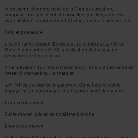
la troisième chambre civile de la Cour de cassation,
composée des président et conseillers précités, après en
avoir délibéré conformément à la loi, a rendu le présent arrêt.
Faits et procédure
1. Selon l'arrêt attaqué (Bordeaux , 26 octobre 2023), M. et
Mme [J] ont confié à M. [V] la réalisation de travaux de
rénovation de leur maison.
2. Se prévalant d'un retard d'exécution, ils lui ont demandé de
cesser d'intervenir sur le chantier.
3. M. [V] les a assignés en paiement d'une facture restée
impayée et en dommages-intérêts pour perte de marché.
Examen du moyen
Sur le moyen, pris en sa troisième branche
Enoncé du moyen
4. M. et Mme [J] font grief à l'arrêt de les condamner à payer à