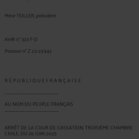
Mme TEILLER, président
Arrêt n° 323 F-D
Pourvoi n° Z 23-23.942
R É P U B L I Q U E F R A N Ç A I S E
_________________________
AU NOM DU PEUPLE FRANÇAIS
_________________________
ARRÊT DE LA COUR DE CASSATION, TROISIÈME CHAMBRE
CIVILE, DU 26 JUIN 2025