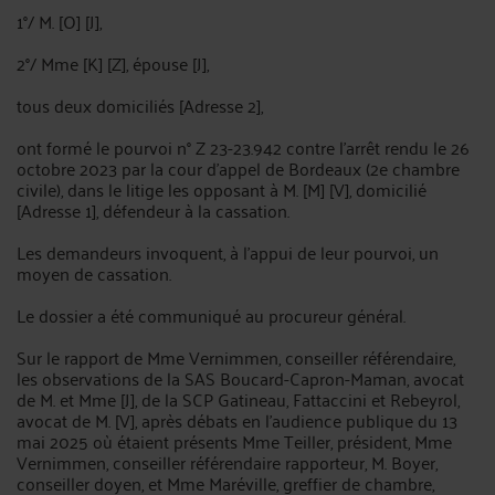
1°/ M. [O] [J],
2°/ Mme [K] [Z], épouse [J],
tous deux domiciliés [Adresse 2],
ont formé le pourvoi n° Z 23-23.942 contre l'arrêt rendu le 26
octobre 2023 par la cour d'appel de Bordeaux (2e chambre
civile), dans le litige les opposant à M. [M] [V], domicilié
[Adresse 1], défendeur à la cassation.
Les demandeurs invoquent, à l'appui de leur pourvoi, un
moyen de cassation.
Le dossier a été communiqué au procureur général.
Sur le rapport de Mme Vernimmen, conseiller référendaire,
les observations de la SAS Boucard-Capron-Maman, avocat
de M. et Mme [J], de la SCP Gatineau, Fattaccini et Rebeyrol,
avocat de M. [V], après débats en l'audience publique du 13
mai 2025 où étaient présents Mme Teiller, président, Mme
Vernimmen, conseiller référendaire rapporteur, M. Boyer,
conseiller doyen, et Mme Maréville, greffier de chambre,