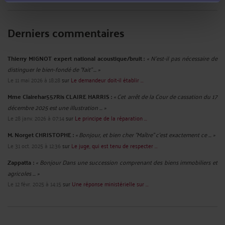
Derniers commentaires
Thierry MIGNOT expert national acoustique/bruit :
« N'est-il pas nécessaire de
distinguer le bien-fondé de "fait" ... »
Le 11 mai 2026 à 18:28
sur
Le demandeur doit-il établir ...
Mme Clairehar557Ris CLAIRE HARRIS :
« Cet arrêt de la Cour de cassation du 17
décembre 2025 est une illustration ... »
Le 28 janv. 2026 à 07:14
sur
Le principe de la réparation ...
M. Norget CHRISTOPHE :
« Bonjour, et bien cher "Maître" c'est exactement ce ... »
Le 31 oct. 2025 à 12:36
sur
Le juge, qui est tenu de respecter ...
Zappatta :
« Bonjour Dans une succession comprenant des biens immobiliers et
agricoles ... »
Le 12 févr. 2025 à 14:15
sur
Une réponse ministérielle sur ...