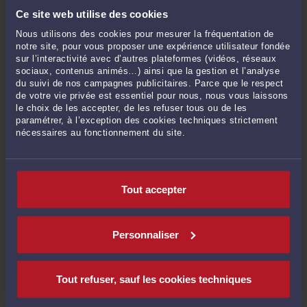
Ce site web utilise des cookies
nul ne peut causer à autrui un trouble anormal de voisinage : droit à
Nous utilisons des cookies pour mesurer la fréquentation de
réparation quand bien même le dommage aurait cessé
-
Le 21 juil. 2026 à
notre site, pour vous proposer une expérience utilisateur fondée
16:47
sur l’interactivité avec d’autres plateformes (vidéos, réseaux
sociaux, contenus animés…) ainsi que la gestion et l’analyse
Conditions d'une mise en conformité par démolition pour violation de
du suivi de nos campagnes publicitaires. Parce que le respect
règles d'urbanisme
-
Le 16 juil. 2026 à 16:44
de votre vie privée est essentiel pour nous, nous vous laissons
Trouble anormal de voisinage
-
Le 16 juil. 2026 à 16:26
le choix de les accepter, de les refuser tous ou de les
paramétrer, à l’exception des cookies techniques strictement
Compétence judiciaire ou administrative ?
-
Le 16 juil. 2026 à 16:13
nécessaires au fonctionnement du site.
Conditions de la résiliation unilatérale de l'ex-articles 1184 du code civil
(marché à forfait)
-
Le 16 juil. 2026 à 16:04
Ancien art. 1147 : Responsabilité présumée du débiteur en l'absence de
Tout accepter
cause étrangère
-
Le 15 juil. 2026 à 17:07
Conditions de la subrogation de l'assureur décennal
-
Le 15 juil. 2026 à 16:47
Notion d'obligation non sérieusement contestable
-
Le 15 juil. 2026 à 16:27
Personnaliser
Marché de travaux et retenue de garantie
-
Le 15 juil. 2026 à 16:14
Notion d'achèvement des travaux
-
Le 15 juil. 2026 à 16:02
Tout refuser, sauf les cookies techniques
Voir toutes ses publications