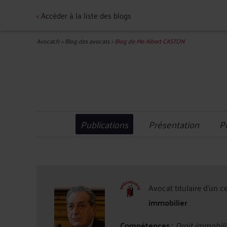
<
Accéder à la liste des blogs
Avocat.fr
>
Blog des avocats
>
Blog de Me Albert CASTON
Publications
Présentation
P
Avocat titulaire d'un c
immobilier
Compétences :
Droit immobili