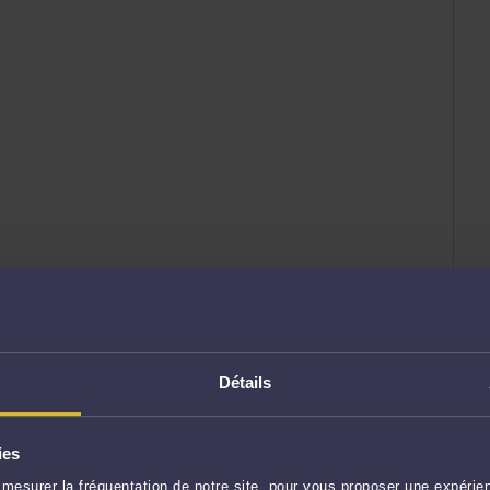
Détails
HAMBRE CIVILE, DU 26 JUIN 2025
oi n° N 22-22.800 contre l'arrêt rendu le 15
ies
hambre), dans le litige l'opposant à la société
rsonnelle, dont le siège est [Adresse 2],
mesurer la fréquentation de notre site, pour vous proposer une expérien