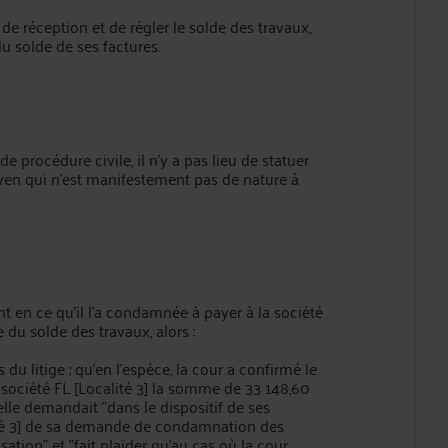
de réception et de régler le solde des travaux,
du solde de ses factures.
 de procédure civile, il n'y a pas lieu de statuer
en qui n'est manifestement pas de nature à
ent en ce qu'il l'a condamnée à payer à la société
 du solde des travaux, alors :
du litige ; qu'en l'espèce, la cour a confirmé le
société FL [Localité 3] la somme de 33 148,60
elle demandait "dans le dispositif de ses
lité 3] de sa demande de condamnation des
sation" et "fait plaider qu'au cas où la cour