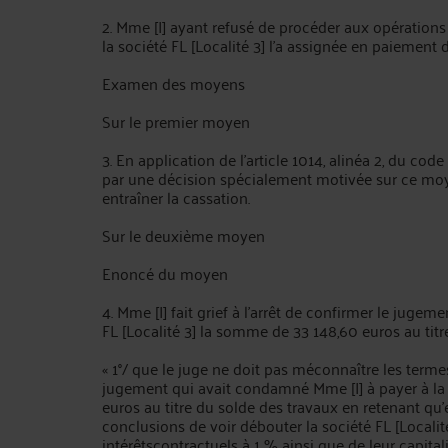
2. Mme [I] ayant refusé de procéder aux opérations 
la société FL [Localité 3] l'a assignée en paiement 
Examen des moyens
Sur le premier moyen
3. En application de l'article 1014, alinéa 2, du code
par une décision spécialement motivée sur ce moy
entraîner la cassation.
Sur le deuxième moyen
Enoncé du moyen
4. Mme [I] fait grief à l'arrêt de confirmer le jugem
FL [Localité 3] la somme de 33 148,60 euros au titre
« 1°/ que le juge ne doit pas méconnaître les termes 
jugement qui avait condamné Mme [I] à payer à la 
euros au titre du solde des travaux en retenant qu'
conclusions de voir débouter la société FL [Loca
intérêtscontractuels à 1 % ainsi que de leur capitali