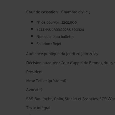
Cour de cassation - Chambre civile 3
N° de pourvoi : 22-22.800
ECLI:FR:CCASS:2025:C300324
Non publié au bulletin
Solution : Rejet
Audience publique du jeudi 26 juin 2025
Décision attaquée : Cour d'appel de Rennes, du 1
Président
Mme Teiller (président)
Avocat(s)
SAS Boulloche, Colin, Stoclet et Associés, SCP Waq
Texte intégral