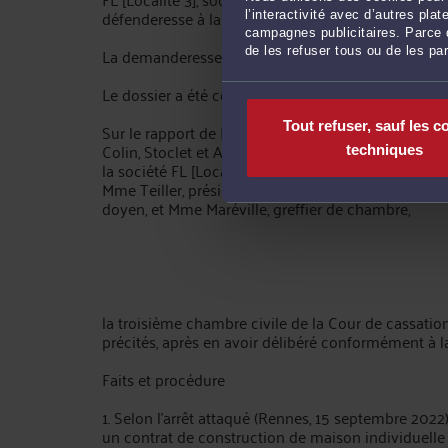
défenderesse à la cassation.
l’interactivité avec d’autres pl
campagnes publicitaires. Parce q
La demanderesse invoque, à l'appui de son pourvoi
de les refuser tous ou de les pa
Le dossier a été communiqué au procureur général
Tout refuser, sauf les c
Sur le rapport de Mme Bironneau, conseiller référe
Colin, Stoclet et Associés, avocat de Mme [I], de l
techniques
la société FL [Localité 3], après débats en l'audie
Mme Teiller, président, Mme Bironneau, conseiller r
doyen, et Mme Maréville, greffier de chambre,
la troisième chambre civile de la Cour de cassatio
précités, après en avoir délibéré conformément à la 
Faits et procédure
1. Selon l'arrêt attaqué (Rennes, 15 septembre 2022)
un contrat de construction de maison individuelle 