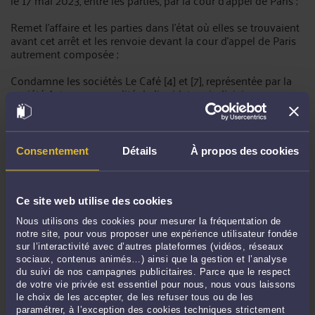
le 17 mai 2023, entre les parties, par la cour d'appel de Paris ;
Remet l'affaire et les parties dans l'état où elles se trouvaient
avant cet arrêt et les renvoie devant la cour d'appel de Paris
autrement composée ;
Condamne les sociétés Le Café [4] et [7], représentée par la
société Asteren, en qualité de liquidateur judiciaire, aux
dépens ;
En application de l'article 700 du code de procédure civile,
rejette la demande formée par les sociétés Le Café [4] et [7],
Consentement
Détails
À propos des cookies
représentée par la société Asteren, en qualité de liquidateur,
et M. [X], pris en sa qualité de liquidateur amiable de la
société Flac, et condamne la société Le Café [4] à payer à la
société Flac, représentée par M. [X], en qualité de mandataire
Ce site web utilise des cookies
ad hoc, la somme de 3 000 euros ;
Nous utilisons des cookies pour mesurer la fréquentation de
notre site, pour vous proposer une expérience utilisateur fondée
Dit que sur les diligences du procureur général près la Cour
sur l’interactivité avec d’autres plateformes (vidéos, réseaux
de cassation, le présent arrêt sera transmis pour être transcrit
sociaux, contenus animés…) ainsi que la gestion et l’analyse
en marge ou à la suite de l'arrêt cassé ;
du suivi de nos campagnes publicitaires. Parce que le respect
de votre vie privée est essentiel pour nous, nous vous laissons
Ainsi fait et jugé par la Cour de cassation, chambre
le choix de les accepter, de les refuser tous ou de les
commerciale, financière et économique, et prononcé
paramétrer, à l’exception des cookies techniques strictement