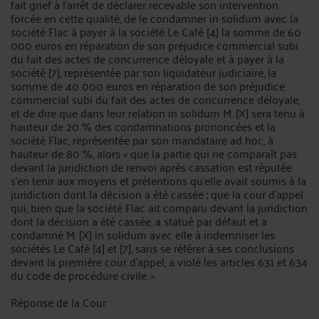
fait grief à l'arrêt de déclarer recevable son intervention
forcée en cette qualité, de le condamner in solidum avec la
société Flac à payer à la société Le Café [4] la somme de 60
000 euros en réparation de son préjudice commercial subi
du fait des actes de concurrence déloyale et à payer à la
société [7], représentée par son liquidateur judiciaire, la
somme de 40 000 euros en réparation de son préjudice
commercial subi du fait des actes de concurrence déloyale,
et de dire que dans leur relation in solidum M. [X] sera tenu à
hauteur de 20 % des condamnations prononcées et la
société Flac, représentée par son mandataire ad hoc, à
hauteur de 80 %, alors « que la partie qui ne comparaît pas
devant la juridiction de renvoi après cassation est réputée
s'en tenir aux moyens et prétentions qu'elle avait soumis à la
juridiction dont la décision a été cassée ; que la cour d'appel
qui, bien que la société Flac ait comparu devant la juridiction
dont la décision a été cassée, a statué par défaut et a
condamné M. [X] in solidum avec elle à indemniser les
sociétés Le Café [4] et [7], sans se référer à ses conclusions
devant la première cour d'appel, a violé les articles 631 et 634
du code de procédure civile. »
Réponse de la Cour