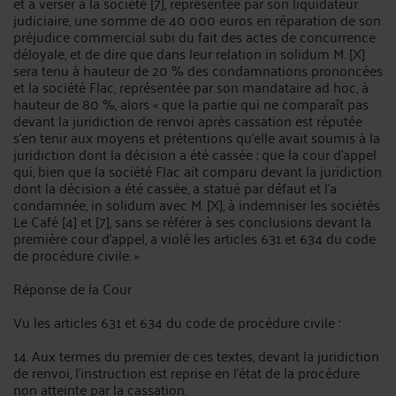
et à verser à la société [7], représentée par son liquidateur
judiciaire, une somme de 40 000 euros en réparation de son
préjudice commercial subi du fait des actes de concurrence
déloyale, et de dire que dans leur relation in solidum M. [X]
sera tenu à hauteur de 20 % des condamnations prononcées
et la société Flac, représentée par son mandataire ad hoc, à
hauteur de 80 %, alors « que la partie qui ne comparaît pas
devant la juridiction de renvoi après cassation est réputée
s'en tenir aux moyens et prétentions qu'elle avait soumis à la
juridiction dont la décision a été cassée ; que la cour d'appel
qui, bien que la société Flac ait comparu devant la juridiction
dont la décision a été cassée, a statué par défaut et l'a
condamnée, in solidum avec M. [X], à indemniser les sociétés
Le Café [4] et [7], sans se référer à ses conclusions devant la
première cour d'appel, a violé les articles 631 et 634 du code
de procédure civile. »
Réponse de la Cour
Vu les articles 631 et 634 du code de procédure civile :
14. Aux termes du premier de ces textes, devant la juridiction
de renvoi, l'instruction est reprise en l'état de la procédure
non atteinte par la cassation.