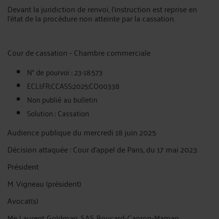
Devant la juridiction de renvoi, l'instruction est reprise en
l'état de la procédure non atteinte par la cassation.
Cour de cassation - Chambre commerciale
N° de pourvoi : 23-18.573
ECLI:FR:CCASS:2025:CO00338
Non publié au bulletin
Solution : Cassation
Audience publique du mercredi 18 juin 2025
Décision attaquée : Cour d'appel de Paris, du 17 mai 2023
Président
M. Vigneau (président)
Avocat(s)
Me Laurent Goldman, SAS Boucard-Capron-Maman