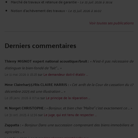
Marché de travaux et retenue de garantie
-
Le 15 juil. 2026 à 16:14
Notion d'achèvement des travaux
-
Le 15 juil. 2026 à 16:02
Voir toutes ses publications
Derniers commentaires
Thierry MIGNOT expert national acoustique/bruit :
« N'est-il pas nécessaire de
distinguer le bien-fondé de "fait" ... »
Le 11 mai 2026 à 18:28
sur
Le demandeur doit-il établir ...
Mme Clairehar557Ris CLAIRE HARRIS :
« Cet arrêt de la Cour de cassation du 17
décembre 2025 est une illustration ... »
Le 28 janv. 2026 à 07:14
sur
Le principe de la réparation ...
M. Norget CHRISTOPHE :
« Bonjour, et bien cher "Maître" c'est exactement ce ... »
Le 31 oct. 2025 à 12:36
sur
Le juge, qui est tenu de respecter ...
Zappatta :
« Bonjour Dans une succession comprenant des biens immobiliers et
agricoles ... »
Le 12 févr. 2025 à 14:15
sur
Une réponse ministérielle sur ...