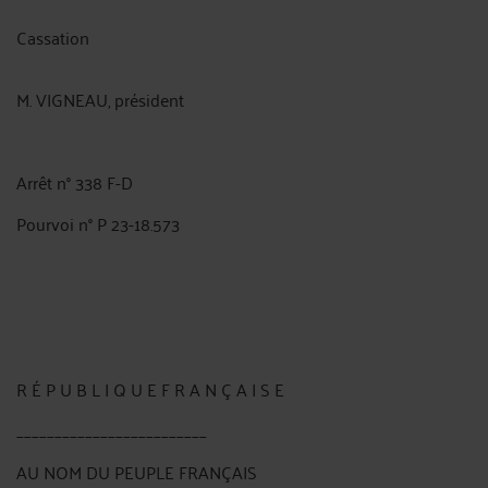
Cassation
M. VIGNEAU, président
Arrêt n° 338 F-D
Pourvoi n° P 23-18.573
R É P U B L I Q U E F R A N Ç A I S E
_________________________
AU NOM DU PEUPLE FRANÇAIS