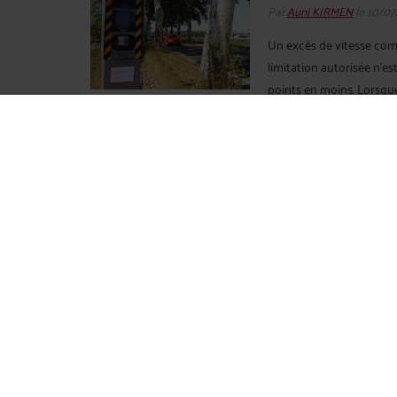
Par
Auni KIRMEN
le 10/07
Un excès de vitesse com
limitation autorisée n’
points en moins. Lorsque 
contrôle sans son permis 
suspension administrative
QUELS RECOURS EN CA
Par
Auni KIRMEN
le 05/0
Des recours existent une
valent pas tous. Le bon c
recherché : contester la
le permis plus rapidemen
L'HOMICIDE ROUTIER :
APPLICABLES
Par
Auni KIRMEN
le 02/07