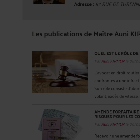
Adresse :
87 RUE DE TURENNE
Les publications de Maître Auni K
QUEL EST LE RÔLE DE 
Par
Auni KIRMEN
le 08/0
L’avocat en droit routie
confrontés à une infract
Son rôle consiste d’abor
volant, excès de vitesse, 
AMENDE FORFAITAIRE D
RISQUES POUR LES CO
Par
Auni KIRMEN
le 06/0
Recevoir une amende forf