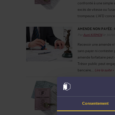
confronté à une simple 
excès de vitesse ou l’us
trompeuse. L’AFD concern
AMENDE NON PAYÉE : 
Par
Auni KIRMEN
le 30/0
Recevoir une amende n’es
sans payer ni contester p
amende forfaitaire peut ê
Trésor public peut eng
bancaire, ...
Lire la suite >
PERMIS BLANC EN 202
REPRENDRE LE VOLAN
Par
Auni KIRMEN
le 29/07
La nécessité de conduire
Consentement
d’échapper à une suspen