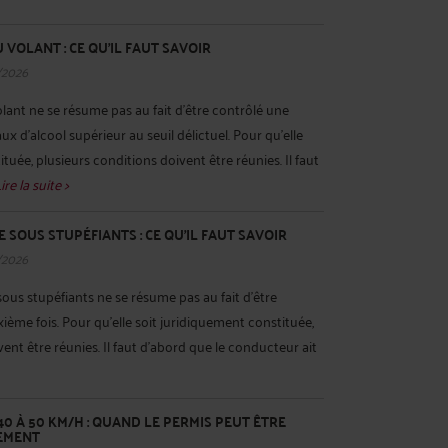
 VOLANT : CE QU’IL FAUT SAVOIR
/2026
olant ne se résume pas au fait d’être contrôlé une
x d’alcool supérieur au seuil délictuel. Pour qu’elle
tuée, plusieurs conditions doivent être réunies. Il faut
ire la suite >
 SOUS STUPÉFIANTS : CE QU’IL FAUT SAVOIR
/2026
sous stupéfiants ne se résume pas au fait d’être
ième fois. Pour qu’elle soit juridiquement constituée,
ent être réunies. Il faut d’abord que le conducteur ait
40 À 50 KM/H : QUAND LE PERMIS PEUT ÊTRE
EMENT