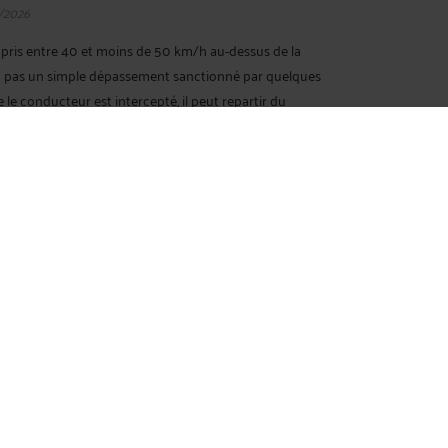
/2026
pris entre 40 et moins de 50 km/h au-dessus de la
est pas un simple dépassement sanctionné par quelques
le conducteur est intercepté, il peut repartir du
et recevoir, dans les jours qui suivent, une
 ...
Lire la suite >
S DE SUSPENSION DU PERMIS DE CONDUIRE ?
7/2026
 suspension du permis de conduire, mais ils ne se
hoix dépend de l’infraction, des délais et de l’objectif
 décision, réduire la durée de suspension ou récupérer
t. Pour une analyse complète ...
Lire la suite >
 DÉFINITION, CRÉATION ET SANCTIONS
/2026