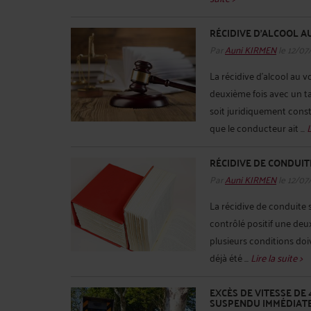
RÉCIDIVE D’ALCOOL AU
Par
Auni KIRMEN
le 12/07
La récidive d’alcool au v
deuxième fois avec un tau
soit juridiquement consti
que le conducteur ait ...
L
RÉCIDIVE DE CONDUITE
Par
Auni KIRMEN
le 12/07
La récidive de conduite 
contrôlé positif une deux
plusieurs conditions doiv
déjà été ...
Lire la suite >
EXCÈS DE VITESSE DE 
SUSPENDU IMMÉDIAT