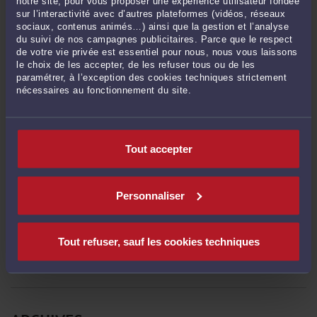
Le 6 avril 2025 à 06:42
sur
Peut-on enregistrer son conjoint ...
notre site, pour vous proposer une expérience utilisateur fondée
sur l’interactivité avec d’autres plateformes (vidéos, réseaux
Vannessa878 :
« Quand je pensais que mon mari me trompait, mais je n'en étais
sociaux, contenus animés…) ainsi que la gestion et l’analyse
pas ... »
du suivi de nos campagnes publicitaires. Parce que le respect
de votre vie privée est essentiel pour nous, nous vous laissons
Le 3 avril 2025 à 01:30
sur
Peut-on enregistrer son conjoint ...
le choix de les accepter, de les refuser tous ou de les
SWALADI777 :
« Bonjour, je suis un père de 5 enfants qui a vécu dans une
paramétrer, à l’exception des cookies techniques strictement
nécessaires au fonctionnement du site.
grande famille ... »
Le 19 déc. 2024 à 10:03
sur
Aliénation parentale (SAP)
Tout accepter
RECHERCHE
Personnaliser
Tout refuser, sauf les cookies techniques
Publié du
au