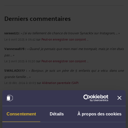
Derniers commentaires
saraaa123 :
« j'ai eu tellement de chance de trouver Synacktx sur Instagram, ... »
Le 6 avril 2025 à 06:42
sur
Peut-on enregistrer son conjoint ...
Vannessa878 :
« Quand je pensais que mon mari me trompait, mais je n'en étais
pas ... »
Le 3 avril 2025 à 01:30
sur
Peut-on enregistrer son conjoint ...
SWALADI777 :
« Bonjour, je suis un père de 5 enfants qui a vécu dans une
grande famille ... »
Le 19 déc. 2024 à 10:03
sur
Aliénation parentale (SAP)
RECHERCHE
Consentement
Détails
À propos des cookies