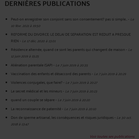
DERNIÈRES PUBLICATIONS
Peut-on enregistrer son conjoint sans son consentement? pas si simple…
-
Le
10 févr. 2021 à 19:50
REFORME DU DIVORCE: LE DELAI DE SEPARATION EST REDUIT A PRESQUE
RIEN
-
Le 17 déc. 2020 à 13:01
Résidence alternée, quand ce sont les parents qui changent de maison
-
Le
12 juin 2019 à 15:25
Aliénation parentale (SAP)
-
Le 7 juin 2019 à 20:35
Vaccination des enfants et désaccord des parents
-
Le 7 juin 2019 à 20:29
Violences conjugales, que faire?
-
Le 7 juin 2019 à 20:27
Le secret médical et les mineurs
-
Le 7 juin 2019 à 20:23
quand un couple se sépare
-
Le 7 juin 2019 à 20:20
La reconnaissance de paternité
-
Le 7 juin 2019 à 20:10
Don de sperme artisanal, les conséquences et risques juridiques
-
Le 30 oct.
2018 à 13:47
Voir toutes ses publications