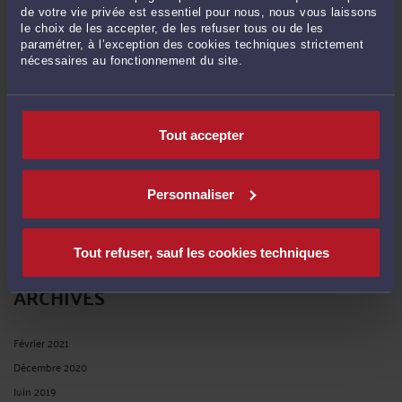
grande famille ... »
de votre vie privée est essentiel pour nous, nous vous laissons
Le 19 déc. 2024 à 10:03
sur
Aliénation parentale (SAP)
le choix de les accepter, de les refuser tous ou de les
paramétrer, à l’exception des cookies techniques strictement
nécessaires au fonctionnement du site.
RECHERCHE
Tout accepter
Personnaliser
Publié du
au
Tout refuser, sauf les cookies techniques
ARCHIVES
Février 2021
Décembre 2020
Juin 2019