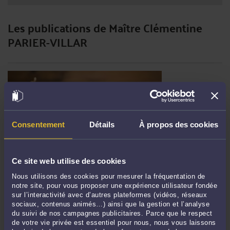
Les publications de Maître Clémentine
PARIER-VILLAR
Consentement
Détails
À propos des cookies
Ce site web utilise des cookies
HANDICAP DE L'ENFANT ET SÉPARATION DES PARENTS : LES
Nous utilisons des cookies pour mesurer la fréquentation de
QUESTIONS QUE LA MDPH NE TRANCHE PAS
notre site, pour vous proposer une expérience utilisateur fondée
Par
Clémentine PARIER-VILLAR
le 28/05/2026
sur l’interactivité avec d’autres plateformes (vidéos, réseaux
sociaux, contenus animés…) ainsi que la gestion et l’analyse
du suivi de nos campagnes publicitaires. Parce que le respect
Lorsque les parents d'un enfant en situation de handicap se séparent, les
de votre vie privée est essentiel pour nous, nous vous laissons
démarches MDPH deviennent un terrain supplémentaire de complexité ; et