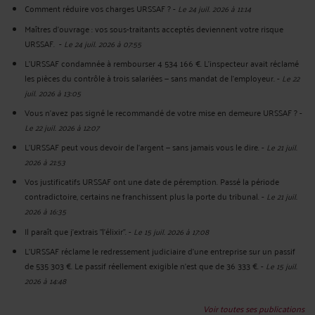
Comment réduire vos charges URSSAF ?
-
Le 24 juil. 2026 à 11:14
Maîtres d'ouvrage : vos sous-traitants acceptés deviennent votre risque
URSSAF.
-
Le 24 juil. 2026 à 07:55
L'URSSAF condamnée à rembourser 4 534 166 €. L'inspecteur avait réclamé
les pièces du contrôle à trois salariées — sans mandat de l'employeur.
-
Le 22
juil. 2026 à 13:05
Vous n'avez pas signé le recommandé de votre mise en demeure URSSAF ?
-
Le 22 juil. 2026 à 12:07
L’URSSAF peut vous devoir de l’argent — sans jamais vous le dire.
-
Le 21 juil.
2026 à 21:53
Vos justificatifs URSSAF ont une date de péremption. Passé la période
contradictoire, certains ne franchissent plus la porte du tribunal.
-
Le 21 juil.
2026 à 16:35
Il paraît que j'extrais "l'élixir".
-
Le 15 juil. 2026 à 17:08
L'URSSAF réclame le redressement judiciaire d'une entreprise sur un passif
de 535 303 €. Le passif réellement exigible n'est que de 36 333 €.
-
Le 15 juil.
2026 à 14:48
Voir toutes ses publications