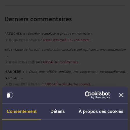
Derniers commentaires
PATOCHE63 :
« Excellente analyse et je vous en remercie. »
Le 15 juin 2026 à 08:49
sur
Travail dissimulé Un « revirement ...
eric :
« faute de l urssaf . condanation urssaf ce qui equivaut a une condanation
... »
Le 11 mai 2026 à 12:55
sur
L'URSSAF lui réclame trois ...
JEANDERÉ :
« Dans une affaire similaire, me concernant personnellement,
l'URSSAF ... »
Le 23 mars 2026 à 10:16
sur
L'URSSAF se désiste. Pas souvent. ...
Bébé :
« Si lemployeur se trompe en déclarant une fiche de paie es-ce que
URSSAF ... »
Le 13 mars 2026 à 23:56
sur
L’URSSAF peut saisir votre ...
Consentement
Détails
À propos des cookies
Eric ROCHEBLAVE :
« La cour rappelle que l'abus de la liberté d'expression est ...
»
Le 13 mars 2026 à 17:58
sur
Critiquer la réélection d’un ...