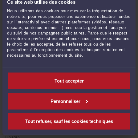
Ce site web utilise des cookies
Eric ROCHEBLAVE :
« Dans ce type de dossier, la première question n’est pas
Nous utilisons des cookies pour mesurer la fréquentation de
seulement ... »
notre site, pour vous proposer une expérience utilisateur fondée
Le 13 mars 2026 à 08:38
sur
L’URSSAF doit prouver sa ...
sur l’interactivité avec d’autres plateformes (vidéos, réseaux
sociaux, contenus animés…) ainsi que la gestion et l’analyse
du suivi de nos campagnes publicitaires. Parce que le respect
de votre vie privée est essentiel pour nous, nous vous laissons
le choix de les accepter, de les refuser tous ou de les
RECHERCHE
paramétrer, à l’exception des cookies techniques strictement
nécessaires au fonctionnement du site.
Tout accepter
Publié du
au
Personnaliser
ARCHIVES
Tout refuser, sauf les cookies techniques
Juillet 2026
Juin 2026