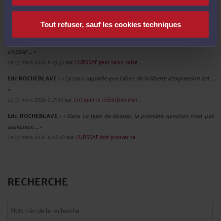
JEANDERÉ :
« Dans une affaire similaire, me concernant personnellement,
l'URSSAF ... »
Le 23 mars 2026 à 10:16
sur
L'URSSAF se désiste. Pas souvent. ...
Tout refuser, sauf les cookies techniques
Bébé :
« Si lemployeur se trompe en déclarant une fiche de paie es-ce que
URSSAF ... »
Le 13 mars 2026 à 23:56
sur
L’URSSAF peut saisir votre ...
Eric ROCHEBLAVE :
« La cour rappelle que l'abus de la liberté d'expression est ...
»
Le 13 mars 2026 à 17:58
sur
Critiquer la réélection d’un ...
Eric ROCHEBLAVE :
« Dans ce type de dossier, la première question n’est pas
seulement ... »
Le 13 mars 2026 à 08:38
sur
L’URSSAF doit prouver sa ...
RECHERCHE