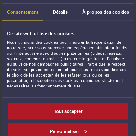
Vos justificatifs URSSAF ont une date de péremption. Passé la période
contradictoire, certains ne franchissent plus la porte du tribunal.
-
Le 21 juil.
Consentement
Détails
À propos des cookies
2026 à 16:35
Il paraît que j'extrais "l'élixir".
-
Le 15 juil. 2026 à 17:08
Ce site web utilise des cookies
L'URSSAF réclame le redressement judiciaire d'une entreprise sur un passif
de 535 303 €. Le passif réellement exigible n'est que de 36 333 €.
-
Le 15 juil.
Nous utilisons des cookies pour mesurer la fréquentation de
2026 à 14:48
notre site, pour vous proposer une expérience utilisateur fondée
sur l’interactivité avec d’autres plateformes (vidéos, réseaux
sociaux, contenus animés…) ainsi que la gestion et l’analyse
Voir toutes ses publications
du suivi de nos campagnes publicitaires. Parce que le respect
de votre vie privée est essentiel pour nous, nous vous laissons
le choix de les accepter, de les refuser tous ou de les
Derniers commentaires
paramétrer, à l’exception des cookies techniques strictement
nécessaires au fonctionnement du site.
PATOCHE63 :
« Excellente analyse et je vous en remercie. »
Le 15 juin 2026 à 08:49
sur
Travail dissimulé Un « revirement ...
Tout accepter
eric :
« faute de l urssaf . condanation urssaf ce qui equivaut a une condanation
... »
Le 11 mai 2026 à 12:55
sur
L'URSSAF lui réclame trois ...
Personnaliser