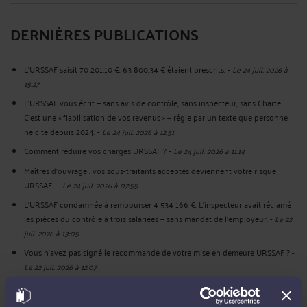
DERNIÈRES PUBLICATIONS
L'URSSAF saisit 70 201,10 €. 63 800,34 € étaient prescrits.
-
Le 24 juil. 2026 à
15:27
L'URSSAF vous écrit — sans avis de contrôle, sans inspecteur, sans Charte.
C'est une « fiabilisation de vos revenus » — régie par un texte que personne
ne cite depuis 2024.
-
Le 24 juil. 2026 à 12:51
Comment réduire vos charges URSSAF ?
-
Le 24 juil. 2026 à 11:14
Maîtres d'ouvrage : vos sous-traitants acceptés deviennent votre risque
URSSAF.
-
Le 24 juil. 2026 à 07:55
L'URSSAF condamnée à rembourser 4 534 166 €. L'inspecteur avait réclamé
les pièces du contrôle à trois salariées — sans mandat de l'employeur.
-
Le 22
juil. 2026 à 13:05
Vous n'avez pas signé le recommandé de votre mise en demeure URSSAF ?
-
Le 22 juil. 2026 à 12:07
L’URSSAF peut vous devoir de l’argent — sans jamais vous le dire.
-
Le 21 juil.
2026 à 21:53