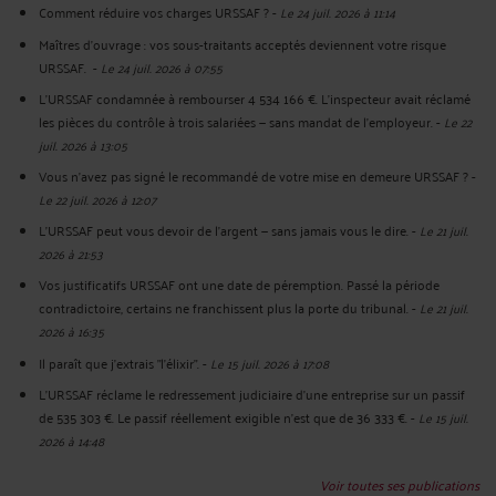
Comment réduire vos charges URSSAF ?
-
Le 24 juil. 2026 à 11:14
Maîtres d'ouvrage : vos sous-traitants acceptés deviennent votre risque
URSSAF.
-
Le 24 juil. 2026 à 07:55
L'URSSAF condamnée à rembourser 4 534 166 €. L'inspecteur avait réclamé
les pièces du contrôle à trois salariées — sans mandat de l'employeur.
-
Le 22
juil. 2026 à 13:05
Vous n'avez pas signé le recommandé de votre mise en demeure URSSAF ?
-
Le 22 juil. 2026 à 12:07
L’URSSAF peut vous devoir de l’argent — sans jamais vous le dire.
-
Le 21 juil.
2026 à 21:53
Vos justificatifs URSSAF ont une date de péremption. Passé la période
contradictoire, certains ne franchissent plus la porte du tribunal.
-
Le 21 juil.
2026 à 16:35
Il paraît que j'extrais "l'élixir".
-
Le 15 juil. 2026 à 17:08
L'URSSAF réclame le redressement judiciaire d'une entreprise sur un passif
de 535 303 €. Le passif réellement exigible n'est que de 36 333 €.
-
Le 15 juil.
2026 à 14:48
Voir toutes ses publications