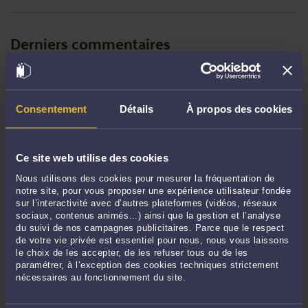
Derniers commentaires
PATOCHE63 :
« Excellente analyse et je vous en remercie. »
Le 15 juin 2026 à 08:49
sur
Travail dissimulé Un « revirement ...
Consentement
Détails
À propos des cookies
eric :
« faute de l urssaf . condanation urssaf ce qui equivaut a une condanation
... »
Le 11 mai 2026 à 12:55
sur
L'URSSAF lui réclame trois ...
Ce site web utilise des cookies
JEANDERÉ :
« Dans une affaire similaire, me concernant personnellement,
Nous utilisons des cookies pour mesurer la fréquentation de
l'URSSAF ... »
notre site, pour vous proposer une expérience utilisateur fondée
Le 23 mars 2026 à 10:16
sur
L'URSSAF se désiste. Pas souvent. ...
sur l’interactivité avec d’autres plateformes (vidéos, réseaux
sociaux, contenus animés…) ainsi que la gestion et l’analyse
Bébé :
« Si lemployeur se trompe en déclarant une fiche de paie es-ce que
du suivi de nos campagnes publicitaires. Parce que le respect
URSSAF ... »
de votre vie privée est essentiel pour nous, nous vous laissons
Le 13 mars 2026 à 23:56
sur
L’URSSAF peut saisir votre ...
le choix de les accepter, de les refuser tous ou de les
paramétrer, à l’exception des cookies techniques strictement
Eric ROCHEBLAVE :
« La cour rappelle que l'abus de la liberté d'expression est ...
nécessaires au fonctionnement du site.
»
Le 13 mars 2026 à 17:58
sur
Critiquer la réélection d’un ...