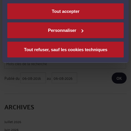
Eric ROCHEBLAVE :
« Dans ce type de dossier, la première question n’est pas
Tout accepter
seulement ... »
Le 13 mars 2026 à 08:38
sur
L’URSSAF doit prouver sa ...
Personnaliser
RECHERCHE
Tout refuser, sauf les cookies techniques
Publié du
au
ARCHIVES
Juillet 2026
Juin 2026