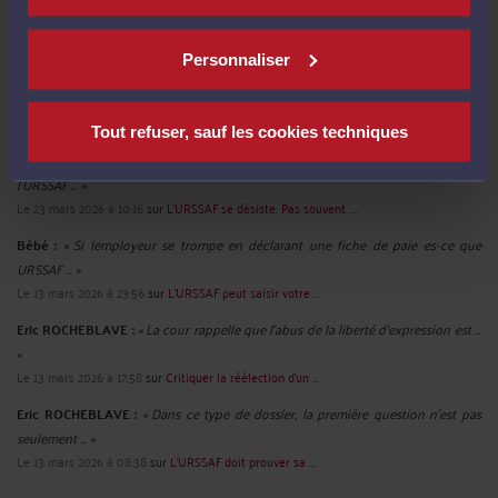
PATOCHE63 :
« Excellente analyse et je vous en remercie. »
Le 15 juin 2026 à 08:49
sur
Travail dissimulé Un « revirement ...
Personnaliser
eric :
« faute de l urssaf . condanation urssaf ce qui equivaut a une condanation
... »
Le 11 mai 2026 à 12:55
sur
L'URSSAF lui réclame trois ...
Tout refuser, sauf les cookies techniques
JEANDERÉ :
« Dans une affaire similaire, me concernant personnellement,
l'URSSAF ... »
Le 23 mars 2026 à 10:16
sur
L'URSSAF se désiste. Pas souvent. ...
Bébé :
« Si lemployeur se trompe en déclarant une fiche de paie es-ce que
URSSAF ... »
Le 13 mars 2026 à 23:56
sur
L’URSSAF peut saisir votre ...
Eric ROCHEBLAVE :
« La cour rappelle que l'abus de la liberté d'expression est ...
»
Le 13 mars 2026 à 17:58
sur
Critiquer la réélection d’un ...
Eric ROCHEBLAVE :
« Dans ce type de dossier, la première question n’est pas
seulement ... »
Le 13 mars 2026 à 08:38
sur
L’URSSAF doit prouver sa ...