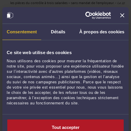
les pièces du contrôle à trois salariées — sans mandat de l'employeur.
-
Le 22
juil. 2026 à 13:05
Vous n'avez pas signé le recommandé de votre mise en demeure URSSAF ?
-
Le 22 juil. 2026 à 12:07
L’URSSAF peut vous devoir de l’argent — sans jamais vous le dire.
-
Le 21 juil.
Consentement
Détails
À propos des cookies
2026 à 21:53
Vos justificatifs URSSAF ont une date de péremption. Passé la période
contradictoire, certains ne franchissent plus la porte du tribunal.
-
Le 21 juil.
Ce site web utilise des cookies
2026 à 16:35
Nous utilisons des cookies pour mesurer la fréquentation de
Il paraît que j'extrais "l'élixir".
-
Le 15 juil. 2026 à 17:08
notre site, pour vous proposer une expérience utilisateur fondée
sur l’interactivité avec d’autres plateformes (vidéos, réseaux
L'URSSAF réclame le redressement judiciaire d'une entreprise sur un passif
sociaux, contenus animés…) ainsi que la gestion et l’analyse
de 535 303 €. Le passif réellement exigible n'est que de 36 333 €.
-
Le 15 juil.
du suivi de nos campagnes publicitaires. Parce que le respect
2026 à 14:48
de votre vie privée est essentiel pour nous, nous vous laissons
le choix de les accepter, de les refuser tous ou de les
Voir toutes ses publications
paramétrer, à l’exception des cookies techniques strictement
nécessaires au fonctionnement du site.
Derniers commentaires
Tout accepter