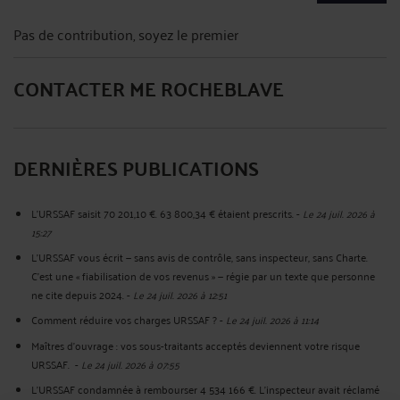
Pas de contribution, soyez le premier
CONTACTER ME ROCHEBLAVE
DERNIÈRES PUBLICATIONS
L'URSSAF saisit 70 201,10 €. 63 800,34 € étaient prescrits.
-
Le 24 juil. 2026 à
15:27
L'URSSAF vous écrit — sans avis de contrôle, sans inspecteur, sans Charte.
C'est une « fiabilisation de vos revenus » — régie par un texte que personne
ne cite depuis 2024.
-
Le 24 juil. 2026 à 12:51
Comment réduire vos charges URSSAF ?
-
Le 24 juil. 2026 à 11:14
Maîtres d'ouvrage : vos sous-traitants acceptés deviennent votre risque
URSSAF.
-
Le 24 juil. 2026 à 07:55
L'URSSAF condamnée à rembourser 4 534 166 €. L'inspecteur avait réclamé