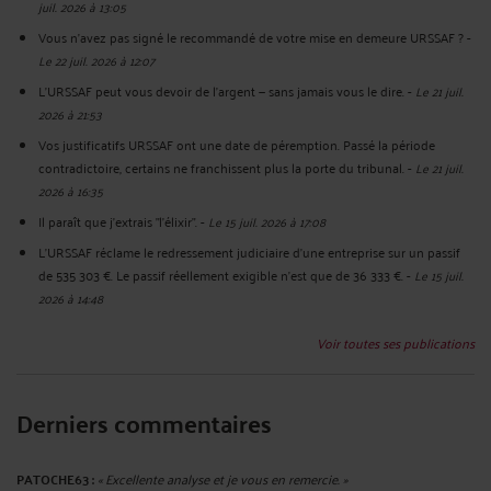
juil. 2026 à 13:05
Vous n'avez pas signé le recommandé de votre mise en demeure URSSAF ?
-
Le 22 juil. 2026 à 12:07
L’URSSAF peut vous devoir de l’argent — sans jamais vous le dire.
-
Le 21 juil.
2026 à 21:53
Vos justificatifs URSSAF ont une date de péremption. Passé la période
contradictoire, certains ne franchissent plus la porte du tribunal.
-
Le 21 juil.
2026 à 16:35
Il paraît que j'extrais "l'élixir".
-
Le 15 juil. 2026 à 17:08
L'URSSAF réclame le redressement judiciaire d'une entreprise sur un passif
de 535 303 €. Le passif réellement exigible n'est que de 36 333 €.
-
Le 15 juil.
2026 à 14:48
Voir toutes ses publications
Derniers commentaires
PATOCHE63 :
« Excellente analyse et je vous en remercie. »