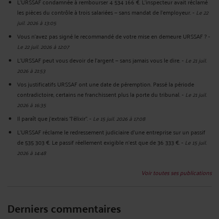
L'URSSAF condamnée à rembourser 4 534 166 €. L'inspecteur avait réclamé
les pièces du contrôle à trois salariées — sans mandat de l'employeur.
-
Le 22
juil. 2026 à 13:05
Vous n'avez pas signé le recommandé de votre mise en demeure URSSAF ?
-
Le 22 juil. 2026 à 12:07
L’URSSAF peut vous devoir de l’argent — sans jamais vous le dire.
-
Le 21 juil.
2026 à 21:53
Vos justificatifs URSSAF ont une date de péremption. Passé la période
contradictoire, certains ne franchissent plus la porte du tribunal.
-
Le 21 juil.
2026 à 16:35
Il paraît que j'extrais "l'élixir".
-
Le 15 juil. 2026 à 17:08
L'URSSAF réclame le redressement judiciaire d'une entreprise sur un passif
de 535 303 €. Le passif réellement exigible n'est que de 36 333 €.
-
Le 15 juil.
2026 à 14:48
Voir toutes ses publications
Derniers commentaires