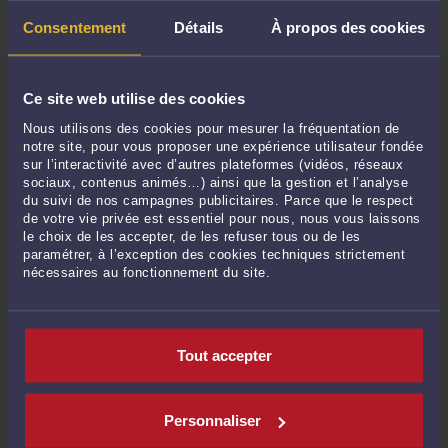
Le 10 juil. 2026 à 12:26
sur
French labour law - Sexist ...
Consentement
Détails
À propos des cookies
Mme Shalini SHALINIGUPTA :
« We believe that everyone deserves to feel
cherished, even on ordinary ... »
Le 3 juil. 2026 à 09:14
sur
French labour law - Radio - A ...
Ce site web utilise des cookies
chanchal01 :
« We specialize in adventures that are both thrilling and
Nous utilisons des cookies pour mesurer la fréquentation de
comforting. Our ... »
notre site, pour vous proposer une expérience utilisateur fondée
Le 30 juin 2026 à 09:44
sur
French labour law : Rupture ...
sur l’interactivité avec d’autres plateformes (vidéos, réseaux
sociaux, contenus animés…) ainsi que la gestion et l’analyse
Mme Shalini SHALINIGUPTA :
« We know how important it is to make a good
du suivi de nos campagnes publicitaires. Parce que le respect
first impression, and we make ... »
de votre vie privée est essentiel pour nous, nous vous laissons
Le 30 juin 2026 à 08:35
sur
French labour law Sexual Harassment ...
le choix de les accepter, de les refuser tous ou de les
paramétrer, à l’exception des cookies techniques strictement
nécessaires au fonctionnement du site.
RECHERCHE
Tout accepter
Personnaliser
Publié du
au