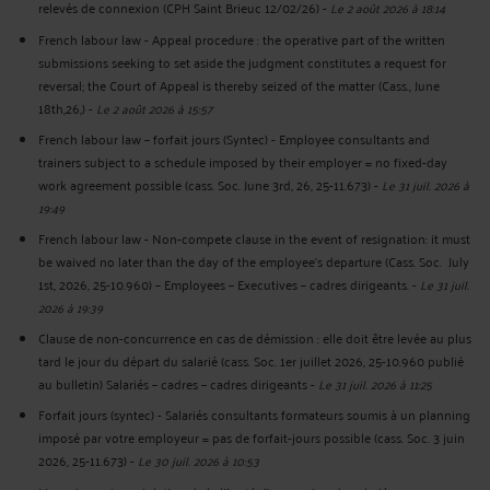
relevés de connexion (CPH Saint Brieuc 12/02/26)
-
Le 2 août 2026 à 18:14
French labour law - Appeal procedure : the operative part of the written
submissions seeking to set aside the judgment constitutes a request for
reversal; the Court of Appeal is thereby seized of the matter (Cass., June
18th,26,)
-
Le 2 août 2026 à 15:57
French labour law – forfait jours (Syntec) - Employee consultants and
trainers subject to a schedule imposed by their employer = no fixed-day
work agreement possible (cass. Soc. June 3rd, 26, 25-11.673)
-
Le 31 juil. 2026 à
19:49
French labour law - Non-compete clause in the event of resignation: it must
be waived no later than the day of the employee's departure (Cass. Soc. July
1st, 2026, 25-10.960) – Employees – Executives – cadres dirigeants.
-
Le 31 juil.
2026 à 19:39
Clause de non-concurrence en cas de démission : elle doit être levée au plus
tard le jour du départ du salarié (cass. Soc. 1er juillet 2026, 25-10.960 publié
au bulletin) Salariés – cadres – cadres dirigeants
-
Le 31 juil. 2026 à 11:25
Forfait jours (syntec) - Salariés consultants formateurs soumis à un planning
imposé par votre employeur = pas de forfait-jours possible (cass. Soc. 3 juin
2026, 25-11.673)
-
Le 30 juil. 2026 à 10:53