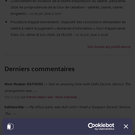
Licenciement en violation de la liberté d’expression du salarié : panorama
2026 de jurisprudences de la Cour de cassation – salariés, cadres, cadres
dirigeants
-
Le 29 juil. 2026 à 11:07
Procédure d’appel (revirement) : dispositif des conclusions demandant de
mettre à néant le jugement = demande d’infirmation = Cour d’appel saisie
(Cass. Civ. 2ème 18 juin 2026, 23-18.170).
-
Le 16 juil. 2026 à 19:38
Voir toutes ses publications
Derniers commentaires
Mme Muskan RATHORE :
« Had an amazing time with Delhi Escorts Service. The
arrangement was ... »
Hier à 11:51
sur
French labour law - Work overload: ...
babitareddy :
« My office party was dull until I hired a Gurgaon Escorts Service.
The ... »
Le 18 juil. 2026 à 08:59
sur
French labour law - Name and ...
ruhi02 :
« Discover the charm of spending quality time with ... »